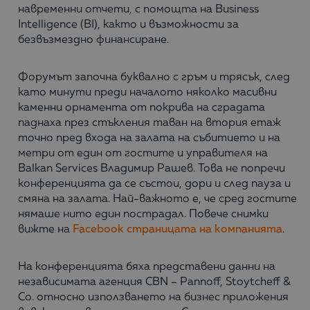
навременни отчети, с помощта на Business
Intelligence (BI), както и възможности за
безвъзмездно финансиране.
Форумът започна буквално с гръм и трясък, след
като минути преди началото няколко масивни
каменни орнамента от покрива на сградата
паднаха през стъкления таван на втория етаж
точно пред входа на залата на събитието и на
метри от един от гостите и управителя на
Balkan Services Владимир Рашев. Това не попречи
конференцията да се състои, дори и след пауза и
смяна на залата. Най-важното е, че сред гостите
нямаше нито един пострадал. Повече снимки
вижте на
Facebook страницата на компанията
.
На конференцията бяха представени данни на
независимата агенция CBN – Pannoff, Stoytcheff &
Co. относно използването на бизнес приложения