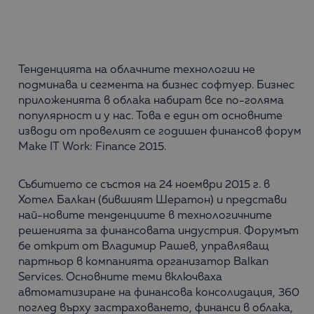
Тенденцията на облачните технологии не
подминава и сегмента на бизнес софтуер. Бизнес
приложенията в облака набират все по-голяма
популярност и у нас. Това е един от основните
изводи от провелият се годишен финансов форум
Make IT Work: Finance 2015.
Събитието се състоя на 24 ноември 2015 г. в
Хотел Балкан (бившият Шератон) и представи
най-новите тенденциите в технологичните
решенията за финансовата индустрия. Форумът
бе открит от Владимир Рашев, управляващ
партньор в компанията организатор Balkan
Services. Основните теми включваха
автоматизиране на финансова консолидация, 360
поглед върху застраховането, финанси в облака,