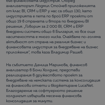
във финансовата индустрия. Според
анализаторът Людмил Стойчев приложенията
от клас BI, CRM и ERP у нас са общо 130, като
индустрията е пета по брой ERP проекти от
общо 19 в страната и втора по внедрени BI
решения. „Говорим за 2 000 BI, CRM и ERP
внедрени системи общо в България, но все още
наситеността е много ниска. Очакваме по-голяма
активност от страна на реалния бизнес и
финансовата индустрия за внедряване на бизнес
приложения“, това каза Владимир Рашев.
На събитието Деница Маринова, финансов
анализатор в Бони Холдинг, представи
реализирания в дружеството проект за
внедряване на немската система за консолидация
на финансови отчети и бюджетиране LucaNet.
Благодарение на софтуерното решение
холдингът извършва месечна финансова
консолидация за минути.