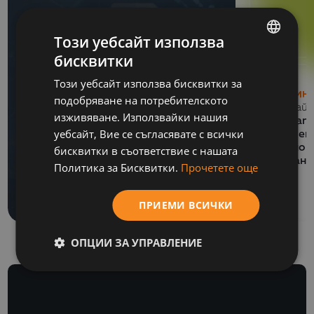
Този уебсайт използва
бисквитки
BULGARIAN
Този уебсайт използва бисквитки за
ENGLISH
НОВИН
подобряване на потребителското
13 Май 
изживяване. Използвайки нашия
СЪБИТИЯ
Balkan
уебсайт, Вие се съгласявате с всички
06 Юли 2026
обучен
Как се подготвя SAF-
национ
бисквитки в съответствие с нашата
финанс
T файл за подаване
Политика за Бисквитки.
Прочетете още
към НАП?
ПРИЕМИ ВСИЧКИ
ОПЦИИ ЗА УПРАВЛЕНИЕ