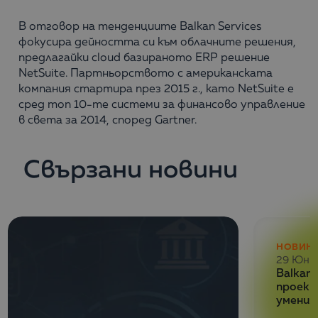
В отговор на тенденциите Balkan Services
фокусира дейността си към облачните решения,
предлагайки cloud базираното ERP решение
NetSuite. Партньорството с американската
компания стартира през 2015 г., като NetSuite е
сред топ 10-те системи за финансово управление
в света за 2014, според Gartner.
Свързани новини
НОВИН
29 Юни
Balkan 
проект
умения