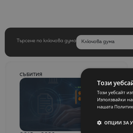
Търсене по ключова дума
СЪБИТИЯ
Този уебса
Този уебсайт из
Използвайки наш
нашата Политик
ОПЦИИ ЗА 