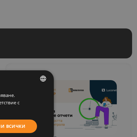
СЪБИТИЯ
вяване.
BULGARIAN
етствие с
ENGLISH
МИ ВСИЧКИ