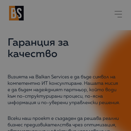
Гаранция за
качество
Визията на Balkan Services е да бъде символ на
компетентно ИТ консултиране. Нашата мисия
е да бъдем надеждният партньор, който води
към по-структурирани процеси, по-ясна
информация и по-уверени управленски решения.
Всеки наш проект е създаден да решава реални
бизнес предизвикателства чрез оптимизация,