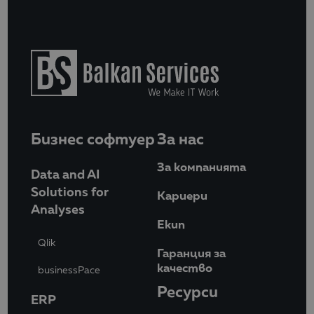
Бизнес софтуер
За нас
За компанията
Data and AI
Solutions for
Кариери
Analyses
Eкип
Qlik
Гаранция за
качество
businessPace
Ресурси
ERP