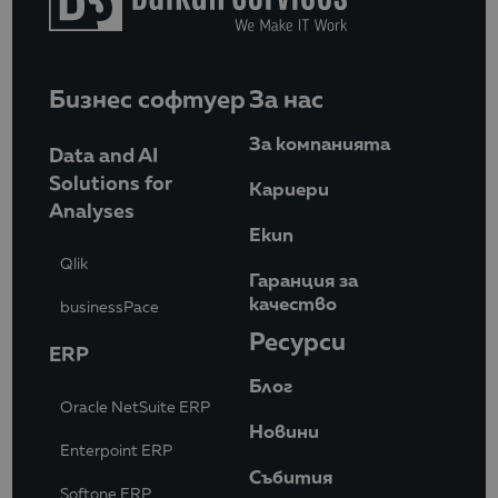
Бизнес софтуер
За нас
За компанията
Data and AI
Solutions for
Кариери
Analyses
Eкип
Qlik
Гаранция за
качество
businessPace
Ресурси
ERP
Блог
Oracle NetSuite ERP
Новини
Enterpoint ERP
Събития
Softone ERP