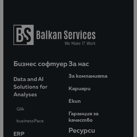
Бизнес софтуер
За нас
За компанията
Data and AI
Solutions for
Кариери
Analyses
Eкип
Qlik
Гаранция за
качество
businessPace
Ресурси
ERP