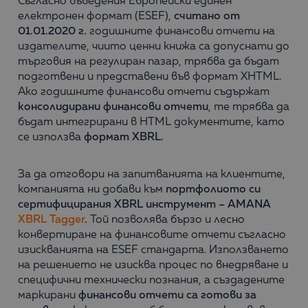
Съгласно въведения Европейски единен
електронен формат (ESEF),
считано oт
01.01.2020 г.
годишните финансови отчети на
издателите, чиито ценни книжа са допуснати до
търговия на регулиран пазар, трябва да бъдат
подготвени и представени във формат XHTML.
Ако годишните финансови отчети съдържат
консолидирани финансови отчети
, те трябва да
бъдат интегрирани в HTML документите, като
се използва
формат XBRL.
За да отговори на запитванията на клиентите,
компанията ни добави към
портфолиото си
сертифицирания
XBRL инструмент –
AMANA
XBRL Tagger
.
Той позволява бързо и лесно
конвертиране на финансовите отчети съгласно
изискванията на ESEF стандарта. Използването
на решението не изисква процес по внедряване и
специфични технически познания, а създадените
маркирани
финансови отчети са готови за