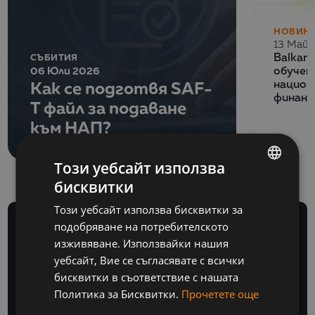
НОВИН
13 Май 
СЪБИТИЯ
Balkan
06 Юли 2026
обучен
Как се подготвя SAF-
национ
финанс
T файл за подаване
към НАП?
Този уебсайт използва
бисквитки
BULGARIAN
Този уебсайт използва бисквитки за
ENGLISH
подобряване на потребителското
изживяване. Използвайки нашия
уебсайт, Вие се съгласявате с всички
бисквитки в съответствие с нашата
БЮЛЕТИН
Политика за Бисквитки.
Прочетете още