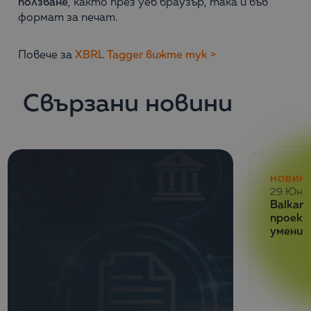
ползване
, както през уеб браузър, така и във
формат за печат.
Повече за
XBRL Tagger вижте тук >
Свързани новини
НОВИН
29 Юни
Balkan 
проект
умения