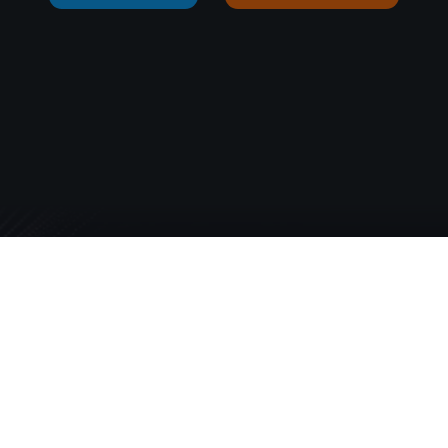
За нас
За компанията
Кариери
Eкип
Гаранция за качество