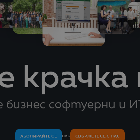
 крачка
 бизнес софтуерни и И
или
АБОНИРАЙТЕ СЕ
СВЪРЖЕТЕ СЕ С НАС