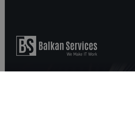
Бизнес софтуер
Data and AI Solutions for Analyses
Qlik
businessPace
ERP