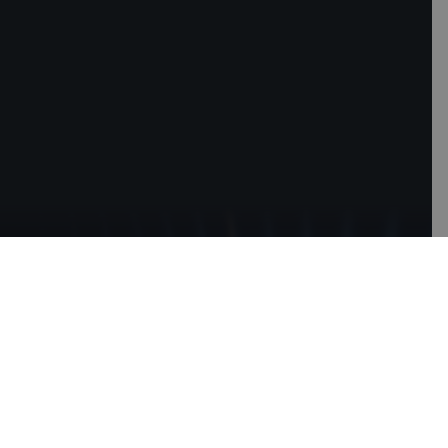
Намерете
правилното
решение за
растежа
на вашия бизнес