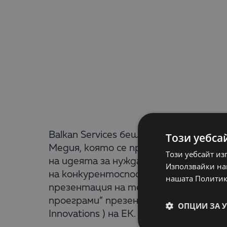
Balkan Services беше генерален парт
Този уебса
Медия, която се проведе на 27 октом
Този уебсайт из
на идеята за нуждата от автоматиз
Използвайки наш
на конкурентоспособността и намаля
нашата Политик
презентация на тема „Atlantis ERP к
проеграми” презентира резултатите 
ОПЦИИ ЗА 
Innovations ) на ЕК.