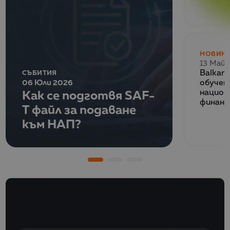
НОВИН
13 Май 
СЪБИТИЯ
Balkan
06 Юли 2026
обучен
Как се подготвя SAF-
национ
финанс
T файл за подаване
към НАП?