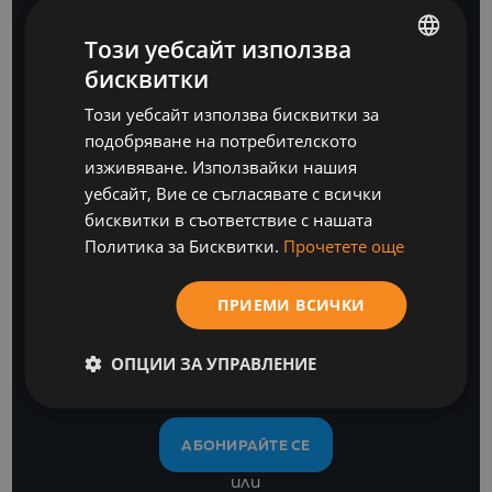
БЮЛЕТИН
Този уебсайт използва
бисквитки
BULGARIAN
Този уебсайт използва бисквитки за
ENGLISH
подобряване на потребителското
изживяване. Използвайки нашия
уебсайт, Вие се съгласявате с всички
бисквитки в съответствие с нашата
Политика за Бисквитки.
Прочетете още
Бъдете крачка
напред
ПРИЕМИ ВСИЧКИ
с нашите бизнес софтуерни и ИТ анализи
ОПЦИИ ЗА УПРАВЛЕНИЕ
АБОНИРАЙТЕ СЕ
или