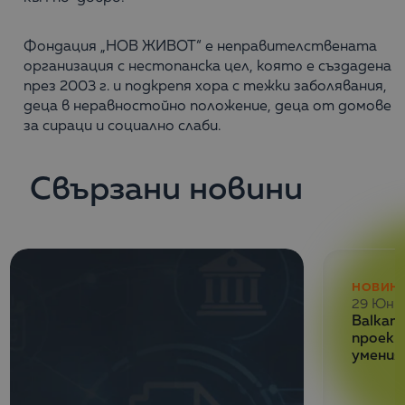
Фондация „НОВ ЖИВОТ“ е неправителствената
организация с нестопанска цел, която е създадена
през 2003 г. и подкрепя хора с тежки заболявания,
деца в неравностойно положение, деца от домове
за сираци и социално слаби.
Свързани новини
НОВИН
29 Юни
Balkan 
проект
умения