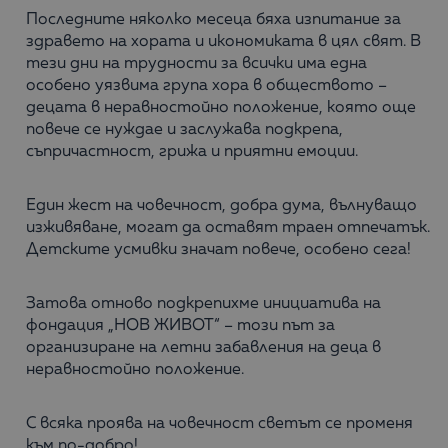
Последните няколко месеца бяха изпитание за
здравето на хората и икономиката в цял свят. В
тези дни на трудности за всички има една
особено уязвима група хора в обществото –
децата в неравностойно положение, която още
повече се нуждае и заслужава подкрепа,
съпричастност, грижа и приятни емоции.
Един жест на човечност, добра дума, вълнуващо
изживяване, могат да оставят траен отпечатък.
Детските усмивки значат повече, особено сега!
Затова отново подкрепихме инициатива на
фондация „НОВ ЖИВОТ“ – този път за
организиране на летни забавления на деца в
неравностойно положение.
С всяка проява на човечност светът се променя
към по-добро!