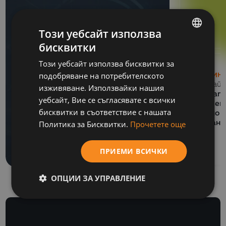
Този уебсайт използва
бисквитки
BULGARIAN
Този уебсайт използва бисквитки за
ENGLISH
подобряване на потребителското
НОВИН
13 Май 
изживяване. Използвайки нашия
СЪБИТИЯ
Balkan
уебсайт, Вие се съгласявате с всички
06 Юли 2026
обучен
бисквитки в съответствие с нашата
Как се подготвя SAF-
национ
Политика за Бисквитки.
Прочетете още
финанс
T файл за подаване
към НАП?
ПРИЕМИ ВСИЧКИ
ОПЦИИ ЗА УПРАВЛЕНИЕ