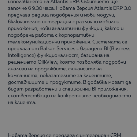
използването на Atlantis ERP. Събитието ще
започне в 9.30 часа. Новата версия Atlantis ERP 3.0
предлага редица подобрения и нови модули,
включително интеграция с различни мобилни
приложения, нови аналитични функции, както и
подобрена работа с корпоративни
телекомуникационни приложения. Системата се
предлага от Balkan Services с вградена BI (Business
Intelligence) функционалност, базирана на
решението QlikView, която позволява подробни
анализи на продажбите, финансите на
компанията, показателите за клиентите,
доставчиците и продуктите. В добавка могат да
бъдат разработени и специфични BI приложения,
съответстващи на конкретните необходимости
на клиента.
Новата версия се предлага с интегриран CRM