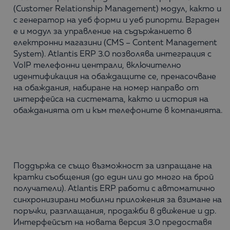
(Customer Relationship Management) модул, както и
с генератор на уеб форми и уеб рипорти. Вграден
е и модул за управление на съдържанието в
електронни магазини (CMS – Content Management
System). Atlantis ERP 3.0 позволява интеграция с
VoIP телефонни централи, включително
идентификация на обаждащите се, пренасочване
на обаждания, набиране на номер направо от
интерфейса на системата, както и история на
обажданията от и към телефоните в компанията.
Поддържа се също възможност за изпращане на
кратки съобщения (до един или до много на брой
получатели). Atlantis ERP работи с автоматично
синхронизирани мобилни приложения за взимане на
поръчки, разплащания, продажби в движение и др.
Интерфейсът на новата версия 3.0 предоставя