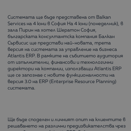
Системата ще бъде представена от Balkan
Services на 4 юни в София На 4 юни (понеделник), в
зала Пирин на хотел Шератон София,
българската консултантска компания Балкан
Сървисис ще представи най-новата, трета
версия на системата за управление на бизнеса
Atlantis ERP. В рамките на събитието аудитория
от изпълнителни, финансови и технологични
директори на компании, използващи Atlantis ERP
ще се запознае с новите функционалности на
версия 3.0 на ERP (Enterprise Resource Planning)
системата.
Ще бъде споделен и личният опит на клиентите в
решаването на различни предизвикателства чрез