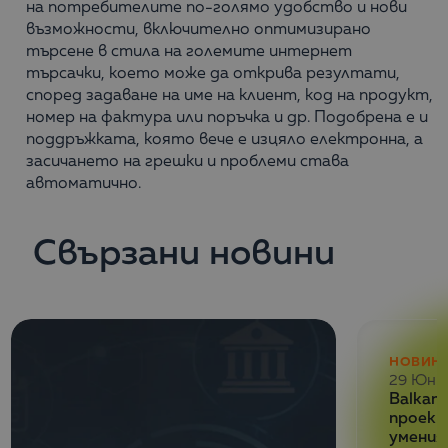
на потребителите по-голямо удобство и нови
възможности, включително оптимизирано
търсене в стила на големите интернет
търсачки, което може да открива резултати,
според задаване на име на клиент, код на продукт,
номер на фактура или поръчка и др. Подобрена е и
поддръжката, която вече е изцяло електронна, а
засичането на грешки и проблеми става
автоматично.
Свързани новини
НОВИН
29 Юни
Balkan 
проект
умения