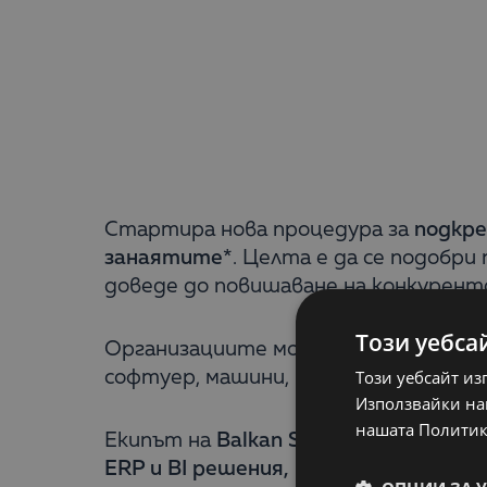
Стартира нова процедура за
подкре
занаятите
*. Целта е да се подобр
доведе до повишаване на конкурент
Този уебса
Организациите могат да кандидатс
Този уебсайт из
софтуер, машини, пособия и др.
Използвайки наш
нашата Политик
Екипът на
Balkan Services може да 
ERP и BI решения, както и за внедр