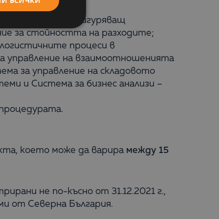
МИ ВСИЧКИ
зиран софтуер, осигуряващ
ие за стойността на разходите;
 логистичните процеси в
за управление на взаимоотношенията
тема за управление на складовото
ми и Система за бизнес анализи –
 процедурата.
та, което може да варира
между 15
трирани не по-късно от 31.12.2021 г.,
ми от Северна България.