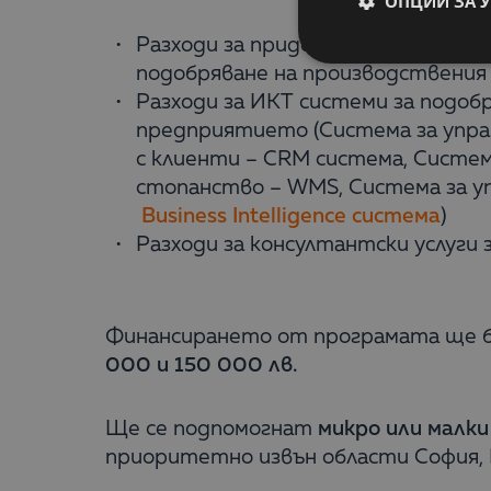
ОПЦИИ ЗА 
Разходи за придобиване на дълго
подобряване на производствения
Разходи за ИКТ системи за подоб
предприятието (Система за упра
с клиенти – CRM система, Систем
стопанство – WMS, Система за у
Business Intelligence система
)
Разходи за консултантски услуги
Финансирането от програмата ще б
000 и 150 000 лв.
Ще се подпомогнат
микро или малки
приоритетно извън области София, 