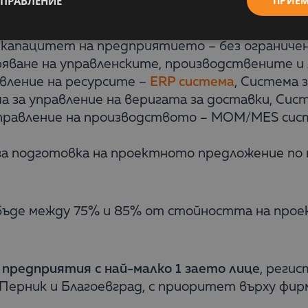
УПРАВЛЕНИЕ
ПРИЕ
трайни нематериални активи (ДНА) – специали
 капацитет на предприятието – без ограничен
ряване на управленските, производствените и
вление на ресурсите –
ERP система
, Система 
а за управление на веригата за доставки, Сис
правление на производството – MOM/MES систе
 за подготовка на проектното предложение по
ъде между 75% и 85% от стойността на проек
 предприятия с най-малко 1 заето лице
, регис
Перник и Благоевград, с приоритет върху фир