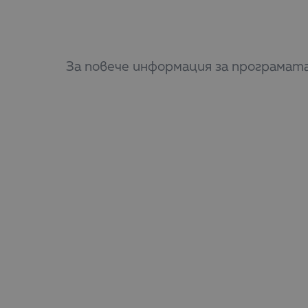
За повече информация за програмат
*По програмата могат да кандидатс
секторите на творческите индустри
предприятия, осъществяващи дейнос
занаятите.