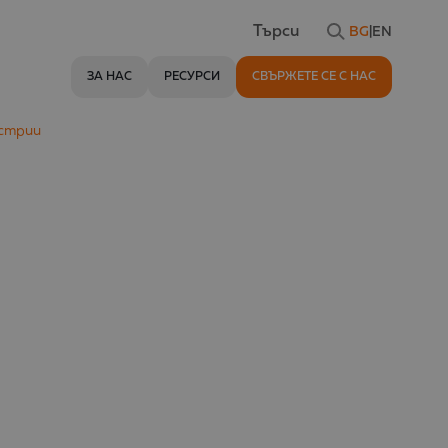
BG
|
EN
Търси
ЗА НАС
РЕСУРСИ
СВЪРЖЕТЕ СЕ С НАС
устрии