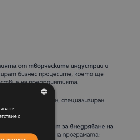
ятията от творческите индустрии и
зират бизнес процесите, което ще
ъствие на предприятията.
а интернет магазин, специализиран
вяване.
BULGARIAN
етствие с
ENGLISH
датстване по проект за внедряване на
съгласно условията на програмата: