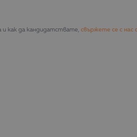
а и как да кандидатствате,
свържете се с нас
тват семейни предприятия, предприятия с ос
и съгласно Класификацията на икономическит
ти, включени в Списъка на занаятите съгласн