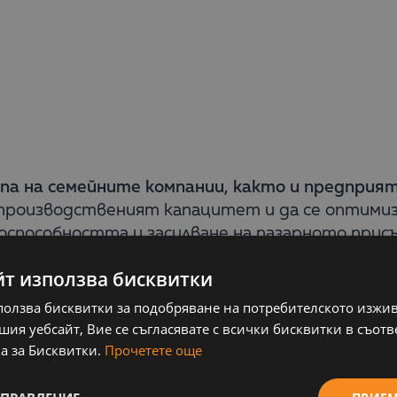
па на семейните компании, както и предпри
и производственият капацитет и да се оптими
оспособността и засилване на пазарното прис
йт използва бисквитки
тват в срок
до 16.09.2024 г
. за изработката н
ползва бисквитки за подобряване на потребителското изжи
ия уебсайт, Вие се съгласявате с всички бисквитки в съотв
а за Бисквитки.
Прочетете още
съдейства на компаниите в изготвяне и канди
яването на тези решения или модули от тях
, 