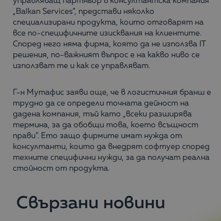
управляващ партньор в консултантска компания
„Balkan Services”, представи няколко
специализирани продукта, които отговарят на
все по-специфичните изисквания на клиентите.
Според него няма фирма, която да не използва IT
решения, по-важният въпрос е на какво ниво се
използват те и как се управляват.
Г-н Мутафис заяви още, че в логистичния бранш е
трудно да се определи точната дейност на
дадена компания, тъй като „всеки разширява
термина, за да обобщи това, което всъщност
прави”. Ето защо фирмите имат нужда от
консултанти, които да внедрят софтуер според
техните специфични нужди, за да получат реална
стойност от продукта.
Свързани новини