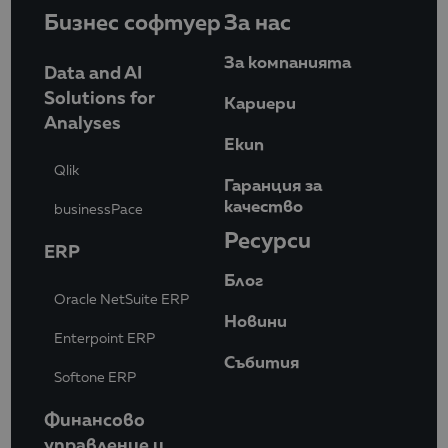
Бизнес софтуер
За нас
За компанията
Data and AI
Solutions for
Кариери
Analyses
Eкип
Qlik
Гаранция за
качество
businessPace
Ресурси
ERP
Блог
Oracle NetSuite ERP
Новини
Enterpoint ERP
Събития
Softone ERP
Финансово
управление и