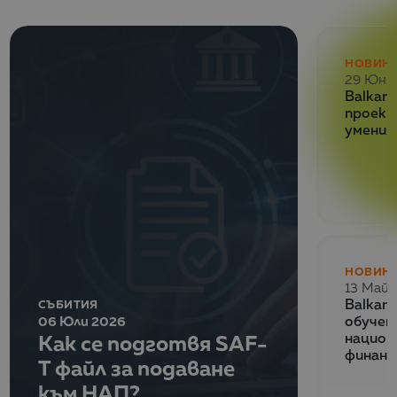
НОВИН
29 Юни
Balkan 
проект
умения
НОВИН
13 Май 
СЪБИТИЯ
Balkan
06 Юли 2026
обучен
Как се подготвя SAF-
национ
финанс
T файл за подаване
към НАП?