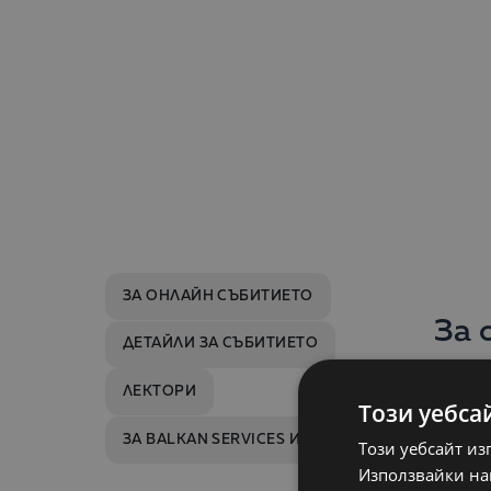
ЗА ОНЛАЙН СЪБИТИЕТО
За 
ДЕТАЙЛИ ЗА СЪБИТИЕТО
ЛЕКТОРИ
Въвеж
Този уебса
комп
ЗА BALKAN SERVICES И TAXERA SAF-T
Този уебсайт из
НАП.
Използвайки наш
упра