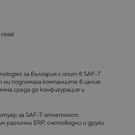
сега!
hnologies за България с опит в SAF-T
т ни подпомага компаниите в целия
емна среда до конфигурация и
софтуер за SAF-T отчетност.
ъм различни ERP, счетоводни и други