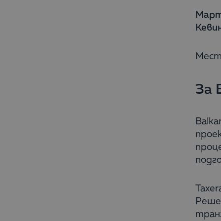
Март
Кеви
Места
За 
Balka
проек
проце
подго
Taxer
Решен
тран