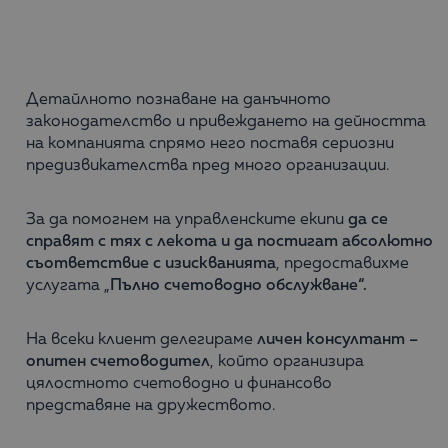
Детайлното познаване на данъчното
законодателство и привеждането на дейността
на компанията спрямо него поставя сериозни
предизвикателства пред много организации.
За да помогнем на управленските екипи
да се
справят с тях с лекота и да постигат абсолютно
съответствие
с изискванията
, предоставихме
услугата „
Пълно счетоводно обслужване“.
На всеки клиент делегираме
личен консултант –
опитен счетоводител
, който организира
цялостното счетоводно и финансово
представяне на дружеството.