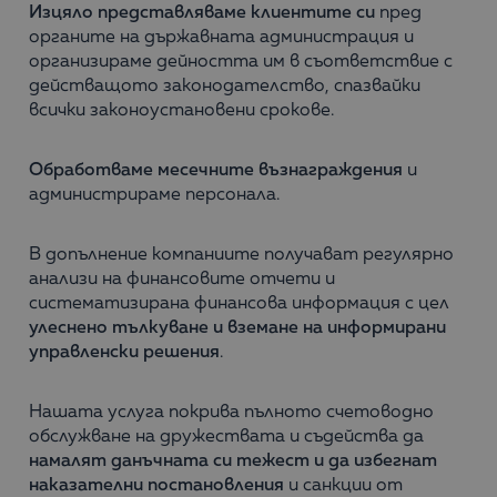
Изцяло представляваме клиентите си
пред
органите на държавната администрация и
организираме дейността им в съответствие с
действащото законодателство, спазвайки
всички законоустановени срокове.
Обработваме месечните възнаграждения
и
администрираме персонала.
В допълнение компаниите получават регулярно
анализи на финансовите отчети и
систематизирана финансова информация с цел
улеснено тълкуване и вземане на информирани
управленски решения
.
Нашата услуга покрива пълното счетоводно
обслужване на дружествата и съдейства да
намалят данъчната си тежест и да избегнат
наказателни постановления
и санкции от