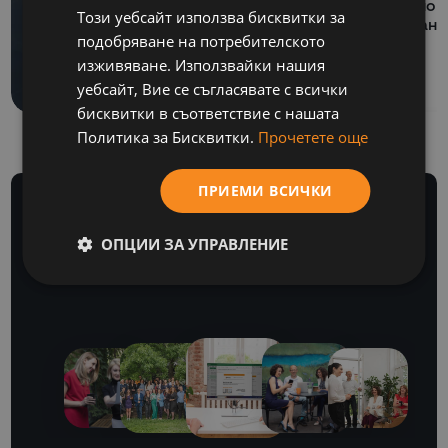
Как се подготвя SAF-
национ
Този уебсайт използва бисквитки за
ENGLISH
финанс
T файл за подаване
подобряване на потребителското
към НАП?
изживяване. Използвайки нашия
уебсайт, Вие се съгласявате с всички
бисквитки в съответствие с нашата
Политика за Бисквитки.
Прочетете още
ПРИЕМИ ВСИЧКИ
ОПЦИИ ЗА УПРАВЛЕНИЕ
БЮЛЕТИН