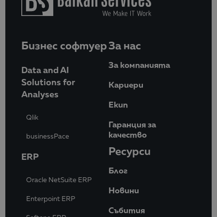
Бизнес софтуер
За нас
За компанията
Data and AI
Solutions for
Кариери
Analyses
Eкип
Qlik
Гаранция за
качество
businessPace
Ресурси
ERP
Блог
Oracle NetSuite ERP
Новини
Enterpoint ERP
Събития