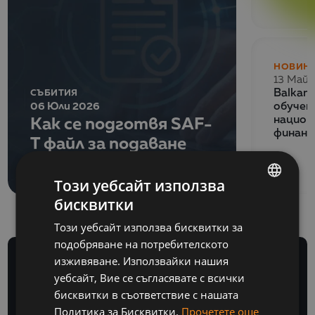
НОВИН
13 Май 
СЪБИТИЯ
Balkan
06 Юли 2026
обучен
Как се подготвя SAF-
национ
финанс
T файл за подаване
към НАП?
Този уебсайт използва
бисквитки
BULGARIAN
Този уебсайт използва бисквитки за
ENGLISH
подобряване на потребителското
изживяване. Използвайки нашия
уебсайт, Вие се съгласявате с всички
бисквитки в съответствие с нашата
Политика за Бисквитки.
Прочетете още
БЮЛЕТИН