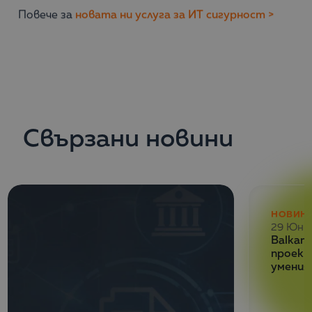
Повече за
новата ни услуга за ИТ сигурност >
Свързани новини
НОВИН
29 Юни
Balkan 
проект
умения