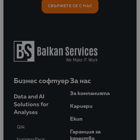
СВЪРЖЕТЕ СЕ С НАС
Бизнес софтуер
За нас
За компанията
Data and AI
Solutions for
Кариери
Analyses
Eкип
Qlik
Гаранция за
качество
businessPace