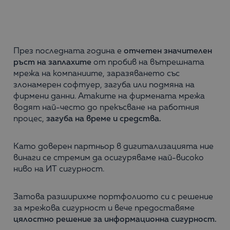
През последната година е
отчетен значителен
ръст на заплахите
от пробив на вътрешната
мрежа на компаниите, заразяването със
злонамерен софтуер, загуба или подмяна на
фирмени данни. Атаките на фирмената мрежа
водят най-често до прекъсване на работния
процес,
загуба на време и средства.
Като доверен партньор в дигитализацията ние
винаги се стремим да осигуряваме най-високо
ниво на ИТ сигурност.
Затова разширихме портфолиото си с решение
за мрежова сигурност и вече предоставяме
цялостно решение за информационна сигурност.