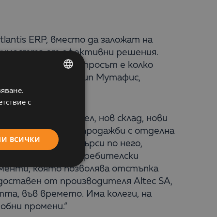
tlantis ERP, вместо да заложат на
одимостта от ефективни решения.
н и висок клас. Въпросът е колко
ата“ – сподели Филип Мутафис,
вяване.
BULGARIAN
етствие с
ENGLISH
убликата нов отдел, нов склад, нови
ови документи за продажби с отделна
МИ ВСИЧКИ
ъзможност да се търси по него,
л. Чрез прости потребителски
ументи, която позволява отстъпка
доставен от производителя Altec SA,
та, във времето. Има колеги, на
обни промени.“