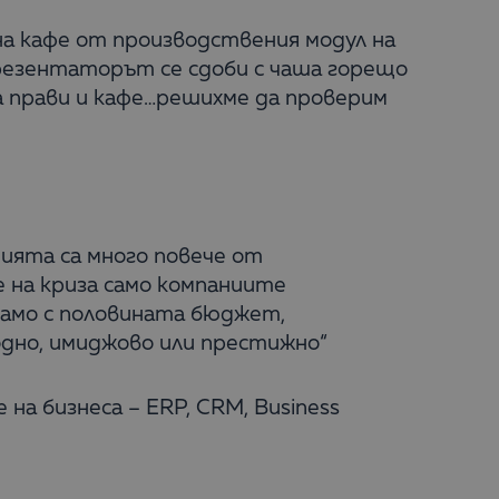
на кафе от производствения модул на
резентаторът се сдоби с чаша горещо
а прави и кафе…решихме да проверим
ията са много повече от
е на криза само компаниите
амо с половината бюджет,
одно, имиджово или престижно“
на бизнеса – ERP, CRM, Business