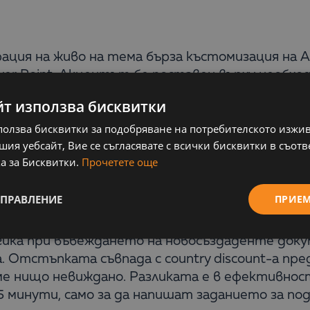
трация на живо на тема бърза къстомизация на A
er Point. Акцентът бе поставен върху необх
еща при внедряването на ERP системи от среде
йт използва бисквитки
 да се направят нужните промени в ERP систем
ползва бисквитки за подобряване на потребителското изжи
ces.
ия уебсайт, Вие се съгласявате с всички бисквитки в съотв
а за Бисквитки.
Прочетете още
еския директор, за да създаде пред очите на п
тните права за достъп, нов комплект финанс
УПРАВЛЕНИЕ
ПРИЕ
е, ново поле в мастер данните на клиента с в
тикули от служители на новосъздадения отде
гика при въвеждането на новосъздаденте док
Отстъпката съвпада с country discount-a пре
хме нищо невиждано. Разликата е в ефективност
 минути, само за да напишат заданието за под