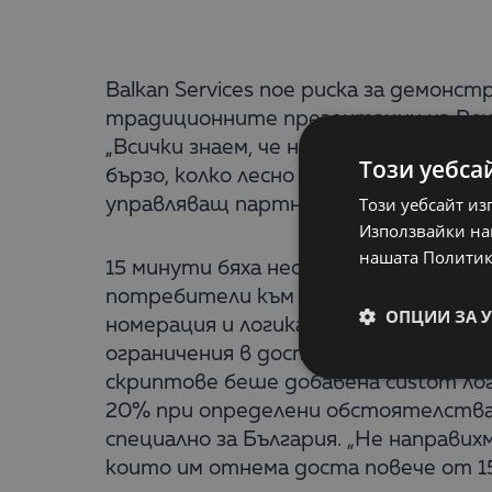
Balkan Services пое риска за демонс
традиционните презентации на Pow
„Всички знаем, че няма невъзможни н
Този уебса
бързо, колко лесно и от кого могат
Този уебсайт из
управляващ партньор на Balkan Servi
Използвайки наш
нашата Политик
15 минути бяха необходими на технич
потребители към отдела със съотве
ОПЦИИ ЗА 
номерация и логика на осчетоводяван
ограничения в достъпните групи ар
скриптове беше добавена custom ло
20% при определени обстоятелства. 
специално за България. „Не направи
които им отнема доста повече от 15