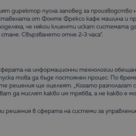
ият директор пусна заповед за производство 
доставената от Фонте Фрексо кафе машина и п
поделяха, че някои клиенти искат системата д
 стане. Свързването отне 2-3 часа“.
в сферата на информационни технологии обещан
пуска това да бъде постоянен процес. По врем
е решения ще оцелеят. „Когато разполагат с
ат да мислят какво им трябва, а не какво е м
и решения в сферата на системи за управление 