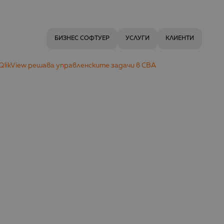
БИЗНЕС СОФТУЕР
УСЛУГИ
КЛИЕНТИ
о QlikView решава управленските задачи в CBA