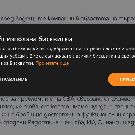
сред водещите компании в областта на търго
по внедряването на Business Intelligence реш
онсултантската компания Balkan Services. ЦБА
йт използва бисквитки
о ЦБА България (общо над 170 обекта). Големи
ползва бисквитки за подобряване на потребителското изжи
на цялата страна, ежедневно генерира огром
ия уебсайт, Вие се съгласявате с всички бисквитки в съотв
се налага нуждата от внедряването на решение
а за Бисквитки.
Прочетете още
формацията за бизнеса. Важно е също посредс
управление на компанията и да подпомогне про
УПРАВЛЕНИЕ
ПРИЕ
ие за проблемите на CBA, свързани с наличие
ихме, че това, от което имаме нужда, е специа
лко на брой и не достатъчно функционални сп
 – сподели Радостина Ненчева, ИД Финанси и а