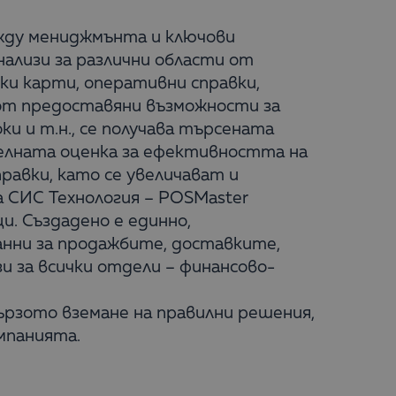
жду мениджмънта и ключови
ализи за различни области от
ки карти, оперативни справки,
 от предоставяни възможности за
и и т.н., се получава търсената
телната оценка за ефективността на
равки, като се увеличават и
 СИС Технология – POSMaster
ци. Създадено е единно,
анни за продажбите, доставките,
и за всички отдели – финансово-
ързото вземане на правилни решения,
мпанията.