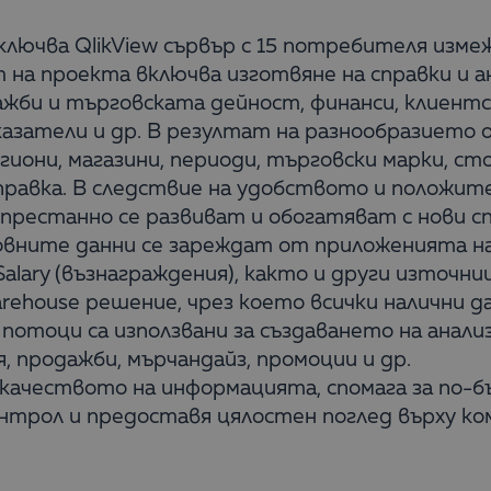
ючва QlikView сървър с 15 потребителя изме
на проекта включва изготвяне на справки и ан
жби и търговската дейност, финанси, клиентс
казатели и др. В резултат на разнообразието
они, магазини, периоди, търговски марки, сток
 справка. В следствие на удобството и положи
епрестанно се развиват и обогатяват с нови сп
вните данни се зареждат от приложенията на
Salary (възнаграждения), както и други източни
rehouse решение, чрез което всички налични д
отоци са използвани за създаването на анализ
, продажби, мърчандайз, промоции и др.
 качеството на информацията, спомага за по-б
онтрол и предоставя цялостен поглед върху ко