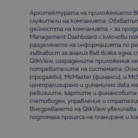
Архитектурата на приложението вкл
служители на компанията. Обхватът 
дейността на компанията – за прода
Management Dashboard с ключови по
разделянето на информацията по реги
гъвкавост за анализ във всяка една
QlikView, изградените приложения н
потребителите на системата. Осно
(продажби), McMaster (финанси), и Mc
централизирано и динамично data wa
ревизиите, картите и финансовите п
счетоводен, управление и стратегия
Внедряването на QlikView увеличава
подпомага процеса на планиране и к