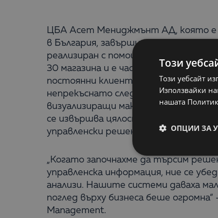
ЦБА Асет Мениджмънт АД, която е 
в България, завърши успешно проект 
реализиран с помощта на екипа на к
Този уебса
30 магазина и е част от сдружениет
Този уебсайт из
постоянни клиенти на територията 
Използвайки наш
непрекъснато следене. Постепенно 
нашата Политик
визуализиращи максимално добре ин
се извършва цялостен мониторинг и 
ОПЦИИ ЗА 
управленски решения.
„Когато започнахме да търсим решен
управленска информация, ние се убед
анализи. Нашите системи даваха ма
поглед върху бизнеса беше огромна“
Management.