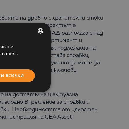
вията на дребно с хранителни стоки
ението QlikView. Проектът е
 Асет Мениджмънт АД разполага с над
я брой магазини, асортимент и
вяване.
BULGARIAN
ен обем информация, подлежаща на
етствие с
, което да предоставя справки,
ENGLISH
твом новият инструмент да може да
цеса на взимане на ключови
МИ ВСИЧКИ
то на достатъчна и актуална
лизирано BI решение за справки и
равки. Необходимостта от цялостен
дминистрация на CBA Asset