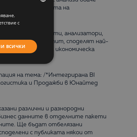
на жизнеспособността на
вяване.
BULGARIAN
етствие с
ENGLISH
 независими експерти, анализатори,
енции, обменят опит, споделят най-
МИ ВСИЧКИ
ние на глобалната икономическа
нтация на тема: /*Интегрирана BI
 Логистика и Продажби в Юнайтед
азани различни и разнородни
а бизнес данните в отделните пакети
нните. Ще бъдат отбелязани
поделени с публиката някои от