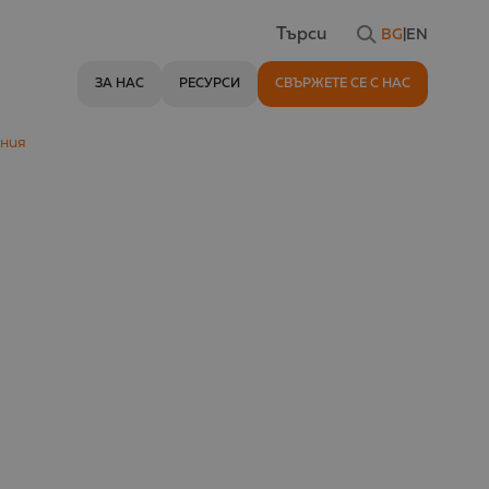
BG
|
EN
Търси
ЗА НАС
РЕСУРСИ
СВЪРЖЕТЕ СЕ С НАС
лния