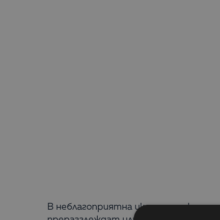
В неблагоприятна икономическа сит
преразглеждат или отлагат за неоп