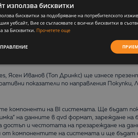
йт използва бисквитки
ането на правилни решения и за запазването 
ползва бисквитки за подобряване на потребителското изжи
а конкурентно предимство.
ия уебсайт, Вие се съгласявате с всички бисквитки в съотв
а за Бисквитки.
Прочетете още
ss Intelligence Roadshow събира на едно място
требители за да дискутират последните тенд
УПРАВЛЕНИЕ
ПРИЕ
о начини за справяне с неблагоприятното влия
 и развиващите се технологии.
ices, Ясен Иванов (Топ Дринкс) ще изнесе презе
перативни показатели по направления Покупки,
е компоненти на BI системата. Ще бъдат пок
снимка“ на данните в qvd формат, зареждане н
 за достъп и честотата на презареждане на да
н от компонентите на системата и ще бъдат с