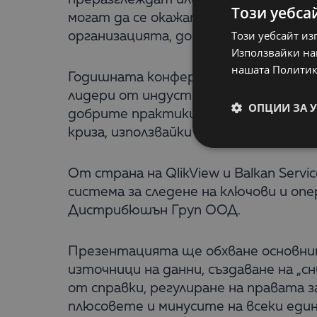
Този уебса
могат да се окажат ключови за взем
Този уебсайт из
организацията, дори за постигане н
Използвайки наш
нашата Политик
Годишната конференция на IDC Busine
лидери от индустрията и крайнипо
ОПЦИИ ЗА 
добрите практики и потърсят заедн
криза, използвайки съществуващите
От страна на QlikView и Balkan Serv
система за следене на ключови и о
Дистрибюшън Груп ООД.
Презентацията ще обхване основнит
източници на данни, създаване на „
от справки, регулиране на правата
плюсовете и минусите на всеки еди