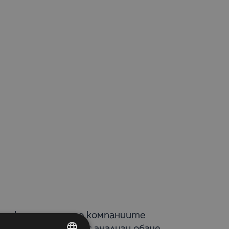
п до кредит често компаниите
стемите за бизнес анализи обаче