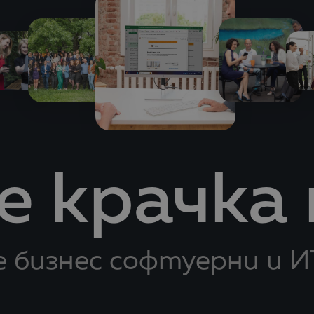
 крачка
 бизнес софтуерни и И