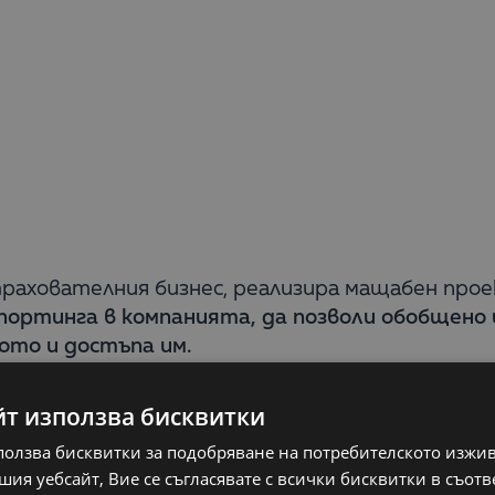
трахователния бизнес, реализира мащабен про
ортинга в компанията, да позволи обобщено 
ото и достъпа им.
ователното дружество избира BI платформат
йт използва бисквитки
ейното внедряване.
ползва бисквитки за подобряване на потребителското изжи
ия уебсайт, Вие се съгласявате с всички бисквитки в съотв