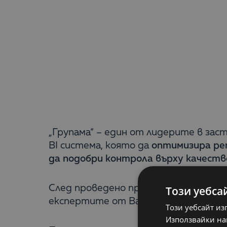
„Групама“ – един от лидерите в зас
BI система, която да
оптимизира реп
да подобри контрола върху качеств
След проведено проучване застрах
Този уебса
експертите от Balkan Services за н
Този уебсайт из
Използвайки наш