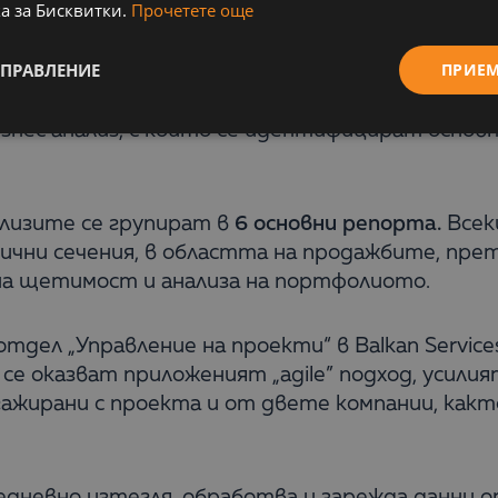
ужеството използва
над
200
статични справк
а за Бисквитки.
Прочетете още
ходимост от корекции на съществуващите сеч
УПРАВЛЕНИЕ
ПРИЕ
знес анализ, с който се идентифицират основ
ализите се групират в
6 основни репорта.
Всек
ични сечения, в областта на продажбите, пр
на щетимост и анализа на портфолиото.
дел „Управление на проекти“ в Balkan Service
се оказват приложеният „agile” подход, усилия
ажирани с проекта и от двете компании, как
жедневно изтегля, обработва и зарежда данни 