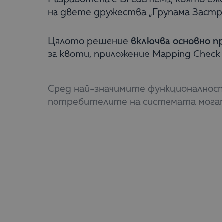
на двете дружества „Групама Застр
Цялото решение
включва основно пр
за квоти, приложение Mapping Check 
Сред най-значимите функционалности
потребителите на системата могат 
„Той дава възможност за гъвкаво вкл
множество справки с различни сече
покриване на текущите над 200 отде
Системата за бизнес анализи гаран
След приключване на
BI проекта
от 