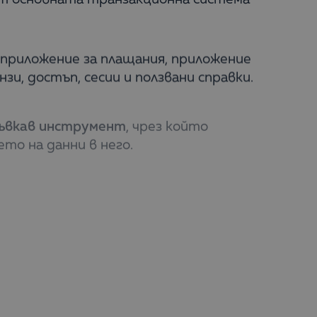
, приложение за плащания, приложение
и, достъп, сесии и ползвани справки.
ъвкав
инструмент
, чрез който
о на данни в него.
казатели (KPIs), както и
създаване на
 на едно от основните изисквания за
 „Групама“, обяснява Масихи.
ъкращаване в пъти на времето за