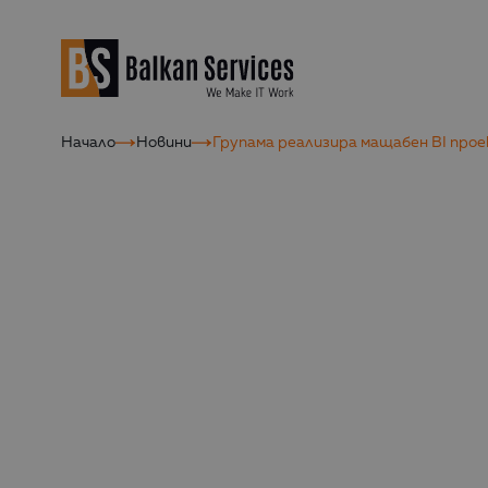
Начало
Новини
Групама реализира мащабен BI проек