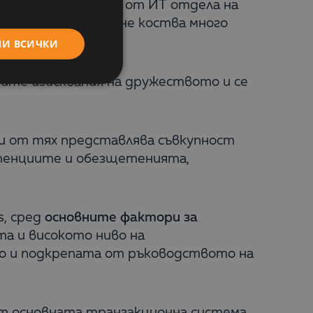
и
. Те се поддържат от ИТ отдела на
ения и представяне коства много
МИ ВСИЧКИ
ните изисквания на дружеството и се
и от тях представлява съвкупност
етенциите и обезщетенията,
s, сред
основните фактори за
та и високото ниво на
то и подкрепата от ръководството на
от основната транзакционна система