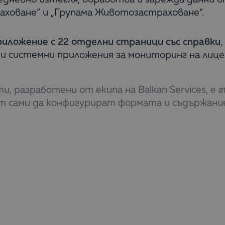
аховане“ и „Групама Животозастраховане“.
иложение с 22 отделни страници със справки
и системни приложения за мониторинг на лиценз
, разработени от екипа на Balkan Services, е
г
сами да конфигурират формата и съдържаниет
ючване и изключване на измерения и ключови по
ния
. Чрез въвеждането му успяхме да отговорим
лни справки, с които боравеха служителите на
тира също така пълно съответствие с GDPR.
„Групама“ отчитат редица ползи, сред които
с