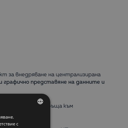
ект за внедряване на централизирана
и графично представяне на данните и
а
Qlik Sense
и се обръща към
вяване.
BULGARIAN
етствие с
ENGLISH