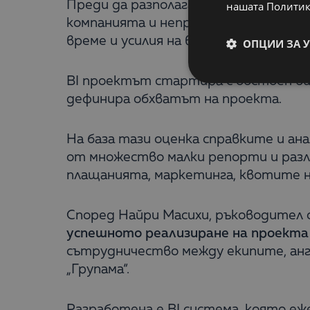
Преди да разполага с
BI система
, др
нашата Политик
компанията и непрекъснатата необ
време и усилия на всички служители.
ОПЦИИ ЗА 
BI проектът стартира с обстоен би
дефинира обхватът на проекта.
На база тази оценка справките и ан
от множество малки репорти и разл
плащанията, маркетинга, квотите 
Според Найри Масихи, ръководител от
успешното реализиране на проекта
сътрудничество между екипите, анг
„Групама“.
Разработена е BI система, която е