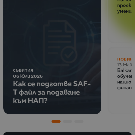
проект
умения
НОВИН
13 Май 
СЪБИТИЯ
Balkan
06 Юли 2026
обучен
Как се подготвя SAF-
национ
финанс
T файл за подаване
към НАП?