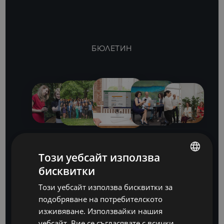
БЮЛЕТИН
Този уебсайт използва
Бъдете крачка
бисквитки
BULGARIAN
напред
Този уебсайт използва бисквитки за
ENGLISH
подобряване на потребителското
с нашите бизнес софтуерни и ИТ анализи
изживяване. Използвайки нашия
уебсайт, Вие се съгласявате с всички