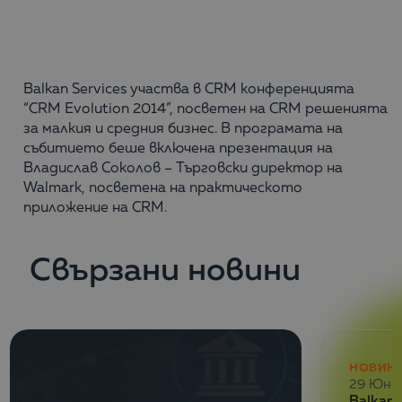
Balkan Services участва в CRM конференцията
“CRM Еvolution 2014”, посветен на CRM решенията
за малкия и средния бизнес. В програмата на
събитието беше включена презентация на
Владислав Соколов – Търговски директор на
Walmark, посветена на практическото
приложение на CRM.
Свързани новини
НОВИН
29 Юни
Balkan 