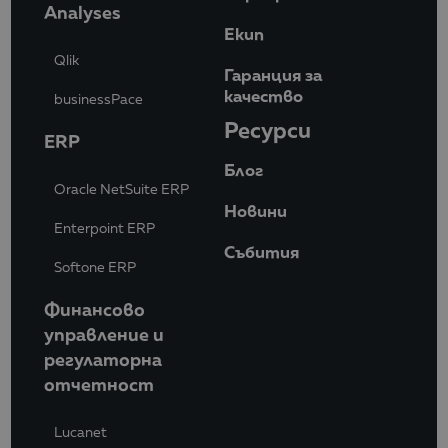
Analyses
Eкип
Qlik
Гаранция за
качество
businessPace
Ресурси
ERP
Блог
Oracle NetSuite ERP
Новини
Enterpoint ERP
Събития
Softone ERP
Финансово
управление и
регулаторна
отчетност
Lucanet