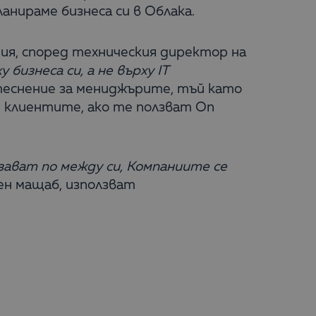
нираме бизнеса си в Облака.
ия, според техническия директор на
бизнеса си, а не върху IT
ритеснение за мениджърите, тъй като
т клиентите, ако те ползват On
зават по между си, Компаниите се
ен мащаб, използват