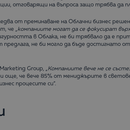
ии, отговарящи на въпроса защо трябва да пла
едва от преминаване на Облачни бизнес решен
т, че „
компаниите могат да се фокусират върху 
 сигурността в Облака, не би трябвало да е п
 предлага, не би могло да бъде достигнато о
arketing Group, „
Компаниите вече не се състе
ави още, че вече 85% от мениджърите в светов
знес процесите си“.
и