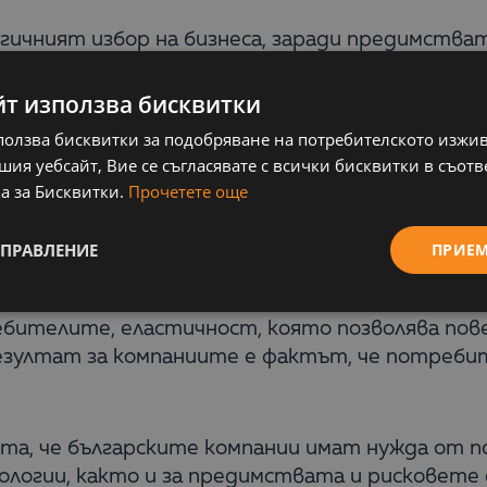
огичният избор на бизнеса, заради предимства
 на конференцията
„2017 o’clock – Time to shoot y
ер Експо Център. Събитието бе посветено на О
йт използва бисквитки
бителите. Конференцията събра на една сцена
ползва бисквитки за подобряване на потребителското изжи
рски агенции – Digital Marketing Group и Startup 
ия уебсайт, Вие се съгласявате с всички бисквитки в съотв
а за Бисквитки.
Прочетете още
ат да използват Облачни приложения за бизне
мъгла
”, това заявиха специалистите от Balkan 
УПРАВЛЕНИЕ
ПРИЕ
 заради което все повече компании у нас ги 
не на разходите, в пъти по-голяма сигурност 
ебителите, еластичност, която позволява пов
езултат за компаниите е фактът, че потреби
ята, че българските компании имат нужда от 
огии, както и за предимствата и рисковете о