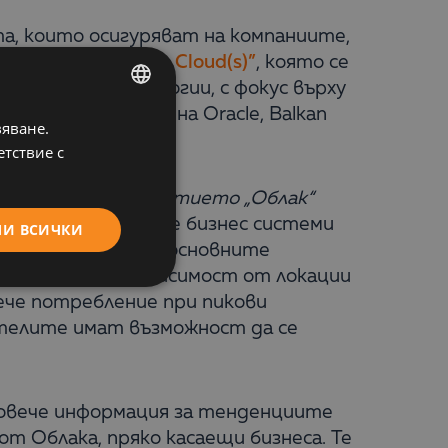
та, които осигуряват на компаниите,
our business to the Cloud(s)”
, която се
блачните технологии, с фокус върху
 представители на Oracle, Balkan
вяване.
BULGARIAN
Masters.
етствие с
ENGLISH
са си, защото понятието „Облак“
Services. Облачните бизнес системи
МИ ВСИЧКИ
предпочитат. Сред основните
на данните, независимост от локации
ече потребление при пикови
телите имат възможност да се
повече информация за тенденциите
т Облака, пряко касаещи бизнеса. Те