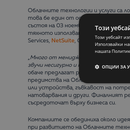
Облачните технологии и услуги са л
това бе един от основните изводи
състоя на 03 ноември 2016 г. в Инт
Този уебса
тяхното използване от бизнес потре
Този уебсайт из
Services,
NetSuite
, Google и две бълга
Използвайки наш
нашата Политик
„
Много от мениджърите у нас избягв
звучи несигурно и неизвестно, като 
ОПЦИИ ЗА 
обаче предлагат редица предимства,
предимства на Облака са: съкращава
или устройства, гъвкавост на потр
натоварвания и други. Финалният р
съсредоточат върху бизнеса си.
Компаниите се обединиха около иде
при развитието на Облачните технол