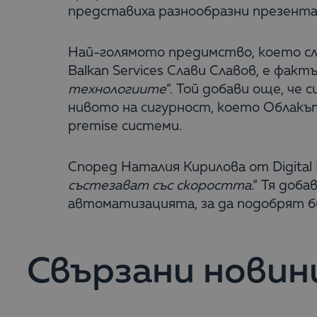
представиха разнообразни презентац
Най-голямото предимство, което сл
Balkan Services Слави Славов, е фактъ
технологиите
“. Той добави още, че
нивото на сигурност, което Облакът
premise системи.
Според Наталия Кирилова от Digital M
състезават със скоростта
.“ Тя доб
автоматизацията, за да подобрят би
Свързани новин