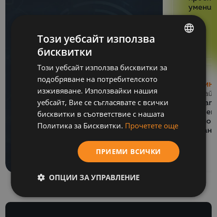
умения
Този уебсайт използва
бисквитки
BULGARIAN
Този уебсайт използва бисквитки за
ENGLISH
подобряване на потребителското
НОВИН
изживяване. Използвайки нашия
13 Май 
уебсайт, Вие се съгласявате с всички
СЪБИТИЯ
Balkan
06 Юли 2026
обучен
бисквитки в съответствие с нашата
Как се подготвя SAF-
национ
Политика за Бисквитки.
Прочетете още
финанс
T файл за подаване
към НАП?
ПРИЕМИ ВСИЧКИ
ОПЦИИ ЗА УПРАВЛЕНИЕ