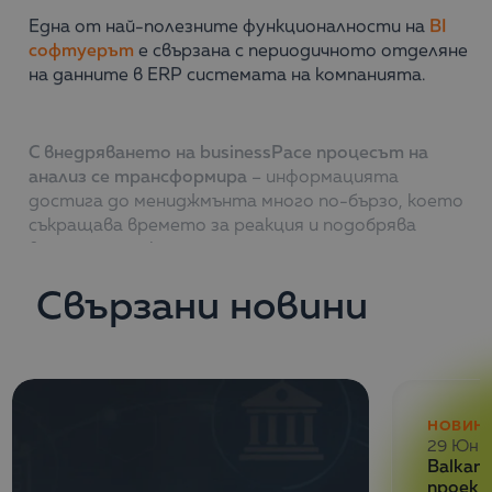
Една от най-полезните функционалности на
BI
софтуерът
е свързана с периодичното отделяне
на данните в ERP системата на компанията.
С внедряването на businessPace процесът на
анализ се трансформира
– информацията
достига до мениджмънта много по-бързо, което
съкращава времето за реакция и подобрява
вътрешната координация.
Свързани новини
НОВИН
29 Юни
Balkan 
проект