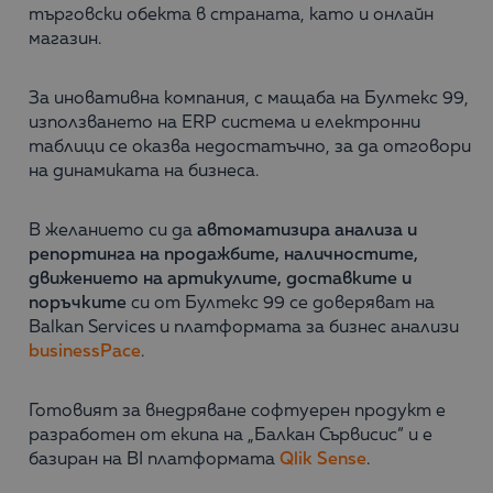
търговски обекта в страната, като и онлайн
магазин.
За иновативна компания, с мащаба на Бултекс 99,
използването на ERP система и електронни
таблици се оказва недостатъчно, за да отговори
на динамиката на бизнеса.
В желанието си да
автоматизира анализа и
репортинга на продажбите, наличностите,
движението на артикулите, доставките и
поръчките
си от Бултекс 99 се доверяват на
Balkan Services и платформата за бизнес анализи
businessPace
.
Готовият за внедряване софтуерен продукт е
разработен от екипа на „Балкан Сървисис“ и е
базиран на BI платформата
Qlik Sense
.