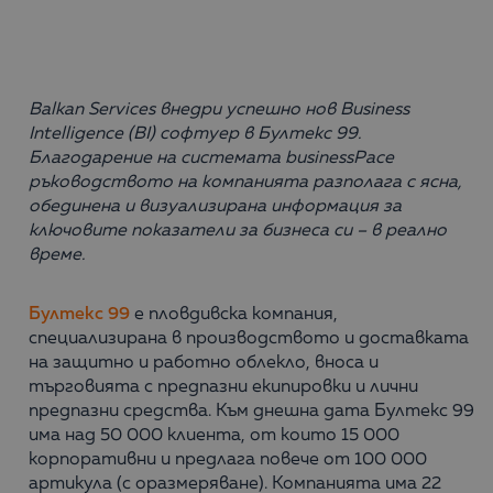
Balkan Services
внедри успешно нов Business
Intelligence (
BI)
софтуер в Бултекс 99.
Благодарение на системата
businessPace
ръководството на компанията разполага с ясна,
обединена и визуализирана информация за
ключовите показатели за бизнеса си – в реално
време.
Бултекс 99
е пловдивска компания,
специализирана в производството и доставката
на защитно и работно облекло, вноса и
търговията с предпазни екипировки и лични
предпазни средства. Към днешна дата Бултекс 99
има над 50 000 клиента, от които 15 000
корпоративни и предлага повече от 100 000
артикула (с оразмеряване). Компанията има 22