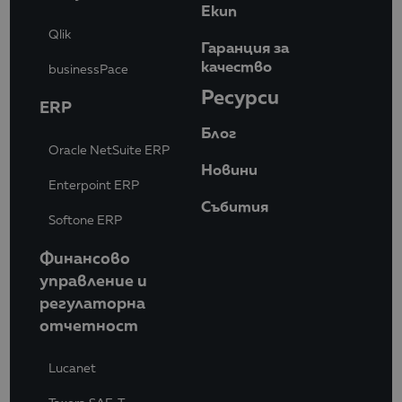
Eкип
Qlik
Гаранция за
качество
businessPace
Ресурси
ERP
Блог
Oracle NetSuite ERP
Новини
Enterpoint ERP
Събития
Softone ERP
Финансово
управление и
регулаторна
отчетност
Lucanet