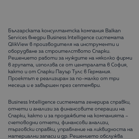
Българската консултантска компания Balkan
Services внедри Business Intelligence системата
QlikView в производителя на инструменти и
оборудване за строителството Спарки.
Решението работи за нуждите на няколко фирми
в групата, използва се от централата в София,
както и от Спарки Пауър Тулс в Германия.
Проектът е реализиран за по-малко от три
месеца и е завършен през септември.
Business Intelligence системата генерира справки,
отчети и анализи за финансовите операции на
Спарки, както и за продажбите на компанията –
счетоводни отчети, финансови анализи,
търговски справки, управление на ликвидноста на
материални запаси и др. Решението обслужва