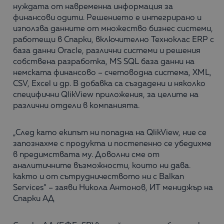
нуждата от навременна информация за
финансови одити. Решението е интегрирано и
използва данните от множество бизнес системи,
работещи в Спарки, включително Техноклас ERP с
база данни Oracle, различни системи и решения
собствена разработка, MS SQL база данни на
немската финансово – счетоводна система, XML,
CSV, Excel и др. В добавка са създадени и няколко
специфични QlikView приложения, за целите на
различни отдели в компанията.
„След като екипът ни попадна на QlikView, ние се
запознахме с продукта и постепенно се убедихме
в предимствата му. Доволни сме от
аналитичните възможности, които ни дава.
както и от сътрудничеството ни с Balkan
Services“ – заяви Никола Антонов, ИТ мениджър на
Спарки АД