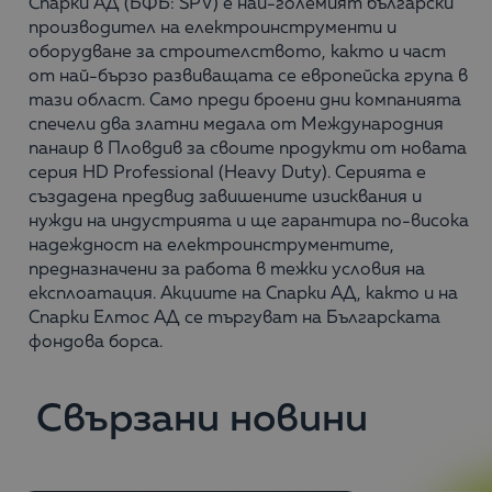
Спарки АД (БФБ: SPV) е най-големият български
производител на електроинструменти и
оборудване за строителството, както и част
от най-бързо развиващата се европейска група в
тази област. Само преди броени дни компанията
спечели два златни медала от Международния
панаир в Пловдив за своите продукти от новата
серия HD Professional (Heavy Duty). Серията е
създадена предвид завишените изисквания и
нужди на индустрията и ще гарантира по-висока
надеждност на електроинструментите,
предназначени за работа в тежки условия на
експлоатация. Акциите на Спарки АД, както и на
Спарки Елтос АД се търгуват на Българската
фондова борса.
Свързани новини