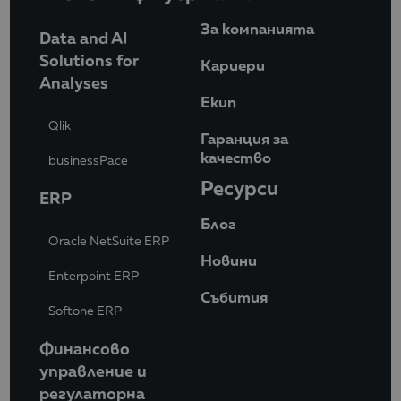
За компанията
Data and AI
Solutions for
Кариери
Analyses
Eкип
Qlik
Гаранция за
качество
businessPace
Ресурси
ERP
Блог
Oracle NetSuite ERP
Новини
Enterpoint ERP
Събития
Softone ERP
Финансово
управление и
регулаторна