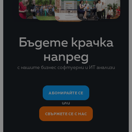
Бъдете крачка
напред
с нашите бизнес софтуерни и ИТ анализи
АБОНИРАЙТЕ СЕ
или
СВЪРЖЕТЕ СЕ С НАС