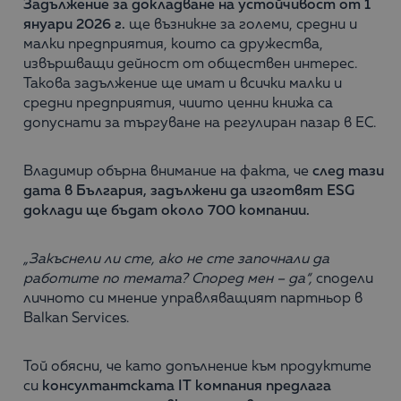
Задължение за докладване на устойчивост от 1
януари 2026 г.
ще възникне за големи, средни и
малки предприятия, които са дружества,
извършващи дейност от обществен интерес.
Такова задължение ще имат и всички малки и
средни предприятия, чиито ценни книжа са
допуснати за търгуване на регулиран пазар в ЕС.
Владимир обърна внимание на факта, че
след тази
дата в България, задължени да изготвят ESG
доклади ще бъдат около 700 компании.
„Закъснели ли сте, ако не сте започнали да
работите по темата? Според мен – да“,
сподели
личното си мнение управляващият партньор в
Balkan Services.
Той обясни, че като допълнение към продуктите
си
консултантската IT компания предлага