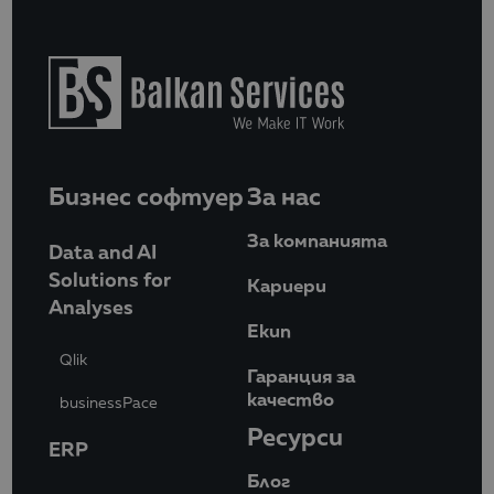
Бизнес софтуер
За нас
За компанията
Data and AI
Solutions for
Кариери
Analyses
Eкип
Qlik
Гаранция за
качество
businessPace
Ресурси
ERP
Блог