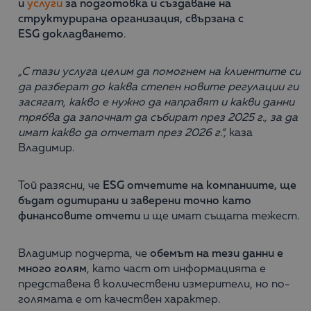
и
услуги
за подготовка и създаване на
структурирана организация, свързана с
ESG докладването
.
„С тази услуга целим да помогнем на клиентите си
да разберат до каква степен новите регулации ги
засягат, какво е нужно да направят и какви данни
трябва да започнат да събират през 2025 г., за да
имат какво да отчетат през 2026 г.“,
каза
Владимир.
Той разясни, че
ESG отчетите на компаниите, ще
бъдат одитирани и заверени точно като
финансовите отчети
и ще имат същата тежест.
Владимир подчерта, че
обемът на тези данни е
много голям
, като част от информацията е
представена в количествени измерители, но по-
голямата е от качествен характер.