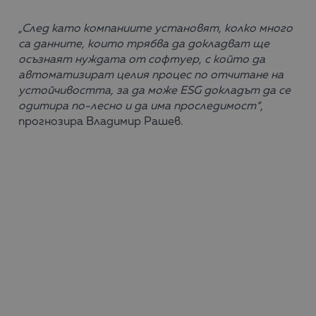
„След като компаниите установят, колко много
са данните, които трябва да докладват ще
осъзнаят нуждата от софтуер, с който да
автоматизират целия процес по отчитане на
устойчивостта, за да може
ESG докладът да се
одитира по-лесно и да има проследимост“
,
прогнозира Владимир Рашев.
Той сподели, че
в портфолиото на
Balkan Services
от скоро фигурира и специализираното решение
за ESG отчитане на
Lucanet
, с което компаниите
могат да
събират данните си за устойчивост, да
анализират информацията, съдържаща се в тях
и да изготвят, съвместими с регулаторните
изисквания отчети.
„Моят съвет към компаниите е да не се плашат