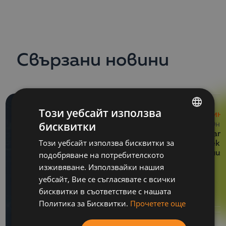
от
ESG директивите, а да започнат да се
запознават с тях и да намерят начин, по който с
минимални усилия да постигнат добър резултат
и да могат да го отчетат“.
Свързани новини
Този уебсайт използва
НОВИН
бисквитки
29 Юни
BULGARIAN
Balkan 
Този уебсайт използва бисквитки за
проект
ENGLISH
умения
подобряване на потребителското
изживяване. Използвайки нашия
уебсайт, Вие се съгласявате с всички
бисквитки в съответствие с нашата
Политика за Бисквитки.
Прочетете още