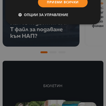
ПРИЕМИ ВСИЧКИ
НОВИН
13 Май 
СЪБИТИЯ
Balkan
ОПЦИИ ЗА УПРАВЛЕНИЕ
06 Юли 2026
обучен
Как се подготвя SAF-
национ
финанс
T файл за подаване
към НАП?
БЮЛЕТИН