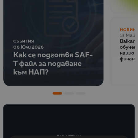
НОВИН
13 Май 
СЪБИТИЯ
Balkan
06 Юли 2026
обучен
Как се подготвя SAF-
национ
финанс
T файл за подаване
към НАП?
БЮЛЕТИН