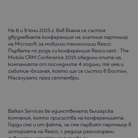
На 8 и 9 юни 2015 г. във Виена се състоя
двудневната конференция на златния партньор
на Microsoft за мобилни технологии Resco.
Първата по рода си конференция Resco.next : The
Mobile CRM Conference 2015 обедини опита на
компанията от последните 4 години, тя има и
събитие-близнак, което ще се състои в Бостън,
Масачузетс през септември.
Balkan Services бе единствената българска
компания, която присъства на конференцията.
Горди сме и от факта, че сме първият партньор в
историята на Resco, с редица реализирани