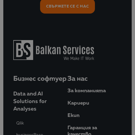
СВЪРЖЕТЕ СЕ С НАС
Бизнес софтуер
За нас
За компанията
Data and AI
Solutions for
Кариери
Analyses
Eкип
Qlik
Гаранция за
качество
businessPace