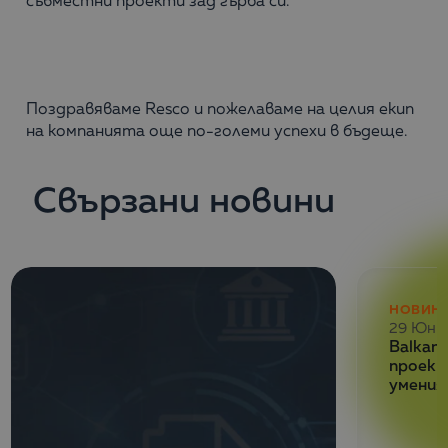
съвместни проекти зад гърба си.
Поздравяваме Resco и пожелаваме на целия екип
на компанията още по-големи успехи в бъдеще.
Свързани новини
НОВИН
29 Юни
Balkan 
проект
умения