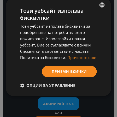
Този уебсайт използва
бисквитки
BULGARIAN
Този уебсайт използва бисквитки за
ENGLISH
подобряване на потребителското
изживяване. Използвайки нашия
уебсайт, Вие се съгласявате с всички
бисквитки в съответствие с нашата
Бъдете крачка
Политика за Бисквитки.
Прочетете още
напред
ПРИЕМИ ВСИЧКИ
с нашите бизнес софтуерни и ИТ анализи
ОПЦИИ ЗА УПРАВЛЕНИЕ
АБОНИРАЙТЕ СЕ
или