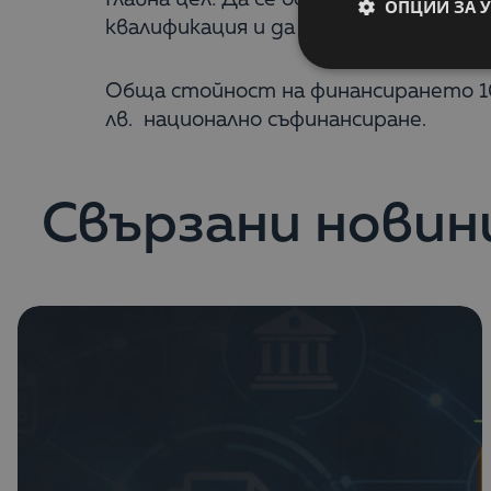
ОПЦИИ ЗА 
квалификация и да получат професи
Обща стойност на финансирането 100
лв. национално съфинансиране.
Свързани новин