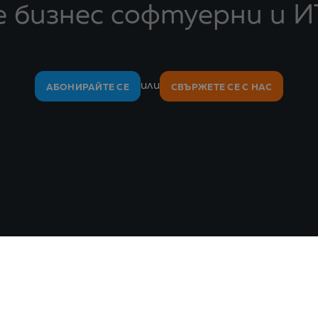
 бизнес софтуерни и И
или
АБОНИРАЙТЕ СЕ
СВЪРЖЕТЕ СЕ С НАС
За нас
За компанията