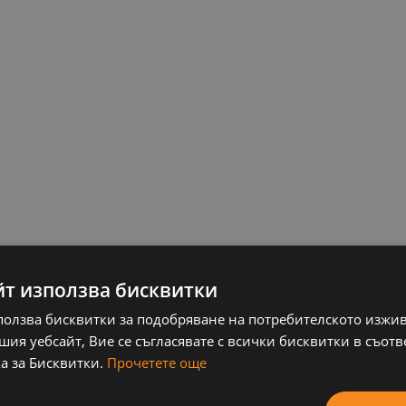
йт използва бисквитки
а проект по процедура „Ново работно място“, 
ползва бисквитки за подобряване на потребителското изжи
ия уебсайт, Вие се съгласявате с всички бисквитки в съотв
а за Бисквитки.
Прочетете още
ови възможности в Балкан Сървисис ООД“.
на 12 безработни лица, назначените лица да по