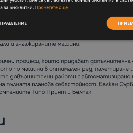
ледяване на изделието по целия цикъл на про
а за Бисквитки.
Прочетете още
равки. Всички процеси се осчетоводяват авто
твена себестойност на всяко едно изделие по 
УПРАВЛЕНИЕ
ПРИЕ
рговците, дизайнерите и печатарите, отчита
зводственият брак. Автоматично се създават 
али и ангажираните машини.
ични процеси, които придават допълнителна 
ото по машини в оптимален ред, палетиране и
ните довършителни работи с автоматизирано ц
а пълната планова себестойност. Балкан Сърв
компаниите Типо Принт и Белпак.
и