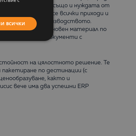
ENGLISH
изводство. Отпада също и нуждата от
матично. Следят се всички приходи и
всички фази на производството.
МИ ВСИЧКИ
 се фирата на основен материал по
производствени документи с
стойност на цялостното решение. Те
 пакетиране по дестинации (с
енообразуване, както и
исис вече има два успешни ERP