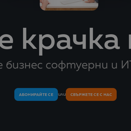
 крачка
 бизнес софтуерни и И
или
АБОНИРАЙТЕ СЕ
СВЪРЖЕТЕ СЕ С НАС