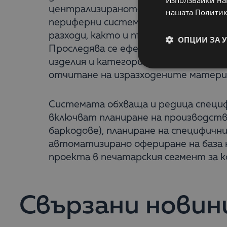
централизираното планиране и прос
нашата Политик
периферни системи за отчитане и сп
разходи, както и пълната производс
ОПЦИИ ЗА 
Проследява се ефективността на тъ
изделия и категории, както и прои
отчитане на изразходените матери
Системата обхваща и редица специф
включват планиране на производств
баркодове), планиране на специфич
автоматизирано офериране на база н
проекта в печатарския сегмент за 
Свързани новин