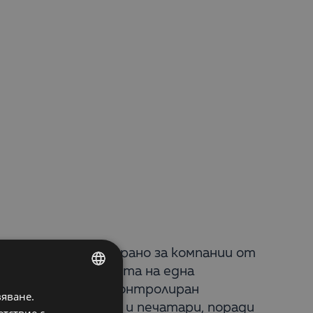
ешение, специализирано за компании от
ормация за дейността на една
 с разпределен и контролиран
вяване.
BULGARIAN
говци, дизайнери и печатари, поради
етствие с