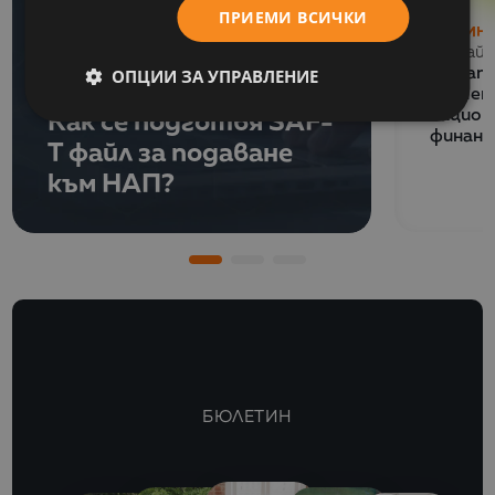
ПРИЕМИ ВСИЧКИ
НОВИН
13 Май 
СЪБИТИЯ
ОПЦИИ ЗА УПРАВЛЕНИЕ
Balkan
06 Юли 2026
обучен
Как се подготвя SAF-
национ
финанс
T файл за подаване
към НАП?
БЮЛЕТИН