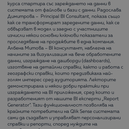
курса стартира със зареждането на данни в
системата от файлове и бази с данни. Радослава
Димитрова – Principal BI Consultant, показа също
как се трансформират заредените данни, как се
обвързват в модел и заедно с участниците
изчисли някои основни ключови показатели за
проследяване на продажбите в една компания.
Албена Митова – BI консултант, наблегна на
начините за визуализация на вече обработените
данни, изграждане на дашборди (dashboards),
изготвяне на детайлни справки, както и работа с
географски справки, които предизвикаха най-
голям интерес сред аудиторията. Лекторите
демонстрираха и някои добри практики при
изграждането на BI приложения, сред които и
разработеният от нашите BI експерти „Report
Generator“. Тази функционалност позволява на
крайните потребители на Qlik Sense системата
сами да създават и управляват персонализирани
справки и репорти, според нуждите на