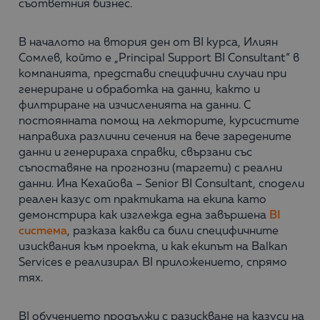
съответния бизнес.
В началото на втория ден от BI курса, Илиян
Сомлев, който е „Principal Support BI Consultant“ в
компанията, представи специфични случаи при
генериране и обработка на данни, както и
филтриране на изчисленията на данни. С
постоянната помощ на лекторите, курсистите
направиха различни сечения на вече заредените
данни и генерираха справки, свързани със
съпоставяне на прогнозни (таргети) с реални
данни. Ина Кехайова – Senior BI Consultant, сподели
реален казус от практиката на екипа като
демонстрира как изглежда една завършена
BI
система
, разказа какви са били специфичните
изисквания към проекта, и как екипът на Balkan
Services е реализирал BI приложението, спрямо
тях.
BI oбучението продължи с разискване на казуси на