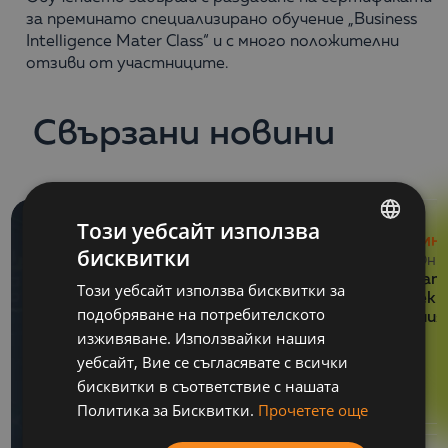
за преминато специализирано обучение „Business
Intelligence Mater Class“ и с много положителни
отзиви от участниците.
Свързани новини
Този уебсайт използва
НОВИН
бисквитки
BULGARIAN
29 Юни
Balkan 
Този уебсайт използва бисквитки за
ENGLISH
проект
подобряване на потребителското
умения
изживяване. Използвайки нашия
уебсайт, Вие се съгласявате с всички
бисквитки в съответствие с нашата
Политика за Бисквитки.
Прочетете още