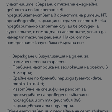
участниците, свързани с тяхната ежедневна
дейност и по конкретно с BI
предизвикателствата в областта на ритейл, ИТ,
производство, фармация и игрален сектор. Всеки
предварително изпратен случай бе обсъден, а
курсистите, с помощта на лекторите, успяха да
намерят техните решения. Някои от по-
интересните казуси бяха свързани със:
Зареждане и визуализация на данни за
изпълнението на таргети;
Правилна настройка на геолокация на обекти в
България;
Сравнение по времеви периоди (year-to-date,
month-to-date);
Изготвяне на специфичен репорт за
проследяване на проведени събития и
последващи от тях действия във
фармацевтичната индустрия.
Обучението завърши с раздаване на сертификати