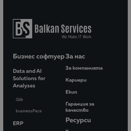
Бизнес софтуер
За нас
За компанията
Data and AI
Solutions for
Кариери
Analyses
Eкип
Qlik
Гаранция за
качество
businessPace
Ресурси
ERP