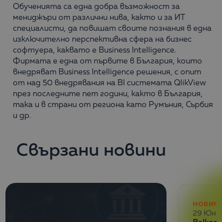
Обученията са една добра възможност за
мениджъри от различни нива, както и за ИТ
специалисти, да повишат своите познания в една
изключително перспективна сфера на бизнес
софтуера, каквато е Business Intelligence.
Фирмата е една от първите в България, които
внедряват Business Intelligence решения, с опит
от над 50 внедрявания на BI системата QlikView
през последните пет години, както в България,
така и в страни от региона като Румъния, Сърбия
и др.
Свързани новини
НОВИН
29 Юни