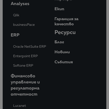
Analyses
Eкип
Qlik
Гаранция за
качество
businessPace
Ресурси
ERP
Блог
Oracle NetSuite ERP
Новини
Enterpoint ERP
Събития
Softone ERP
Финансово
управление и
регулаторна
отчетност
Lucanet