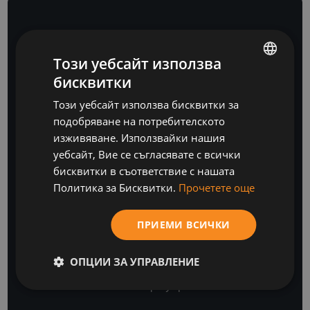
Този уебсайт използва
БЮЛЕТИН
бисквитки
BULGARIAN
Този уебсайт използва бисквитки за
ENGLISH
подобряване на потребителското
изживяване. Използвайки нашия
уебсайт, Вие се съгласявате с всички
бисквитки в съответствие с нашата
Политика за Бисквитки.
Прочетете още
Бъдете крачка
ПРИЕМИ ВСИЧКИ
напред
ОПЦИИ ЗА УПРАВЛЕНИЕ
с нашите бизнес софтуерни и ИТ анализи