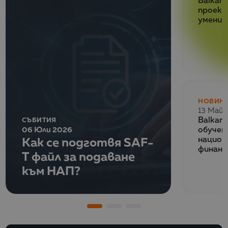
Balkan 
проект
умения
НОВИН
13 Май 
СЪБИТИЯ
Balkan
06 Юли 2026
обучен
Как се подготвя SAF-
национ
финанс
T файл за подаване
към НАП?