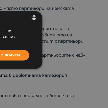
но място партньори на немската
 в различни категории
, поради
вяване.
BULGARIAN
вана новости за развитието на
етствие с
ENGLISH
ъркинг и обмен на опит с партньори.
МИ ВСИЧКИ
4, бяха отличени партньорите с най-
адата в дебютната категория
от това специално събитие и за