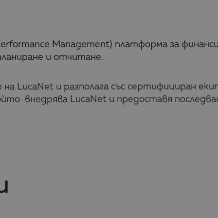
Performance Management) платформа за финанс
планиране и отчитане.
р на LucaNet и разполага със сертифициран ек
който внедрява LucaNet и предоставя последв
и