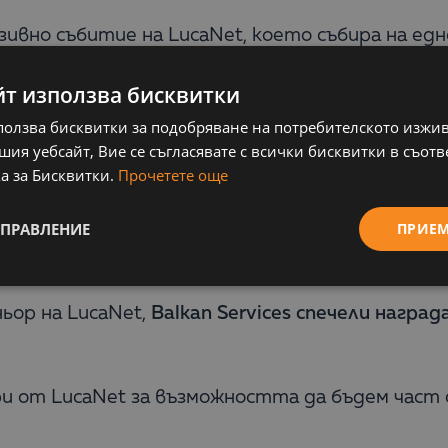
зивно събитие на LucaNet, което събира на ед
йт използва бисквитки
ъстват само партньори,
номинирани за награда
ползва бисквитки за подобряване на потребителското изжи
налата година. Програмата на събитието обх
ия уебсайт, Вие се съгласявате с всички бисквитки в съотв
о, кръгли маси с дискусии, възможност за нету
а за Бисквитки.
Прочетете още
УПРАВЛЕНИЕ
ПРИЕ
аване, част от LucaNet Partner Awards Day 202
.
ньор на LucaNet,
Balkan Services спечели нагр
и от LucaNet за възможността да бъдем част 