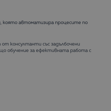
и, която автоматизира процесите по
ип от консултанти със задълбочени
ащо обучение за ефективната работа с