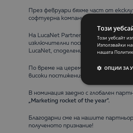
През февруари бяхме част от ексклу
софтуерна компания от цял свят.
Този уебса
На LucaNet Partner Awards Day прис
Този уебсайт из
изключителни постижения през изми
Използвайки наш
LucaNet, споделени от ръководствот
нашата Политик
ОПЦИИ ЗА 
По време на церемонията за награжд
високи постижения през 2023 година
В номинация заедно с глобален парт
„Marketing rocket of the year“
.
Благодарни сме на нашите партньор
полученото признание!