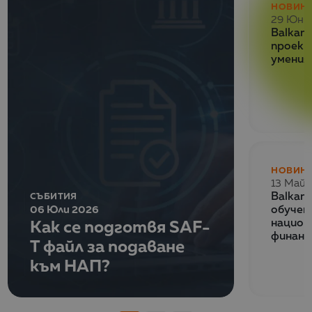
НОВИН
29 Юни
Balkan 
проект
умения
НОВИН
13 Май 
СЪБИТИЯ
Balkan
06 Юли 2026
обучен
Как се подготвя SAF-
национ
финанс
T файл за подаване
към НАП?