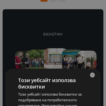
БЮЛЕТИН
Този уебсайт използва
бисквитки
Бъдете крачка
BULGARIAN
Този уебсайт използва бисквитки за
ENGLISH
напред
подобряване на потребителското
изживяване. Използвайки нашия