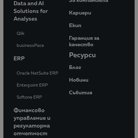
Data and AI
Solutions for
Кариери
Analyses
Eкип
Qlik
Гаранция за
качество
businessPace
Ресурси
ERP
Блог
Oracle NetSuite ERP
Новини
Enterpoint ERP
Събития
Softone ERP
Финансово
управление и
регулаторна
отчетност