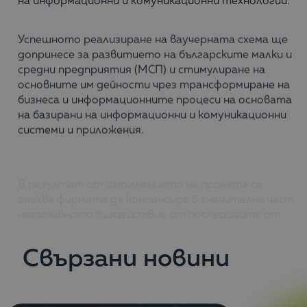
на информационни и комуникационни технологии.
Успешното реализиране на ваучерната схема ще
допринесе за развитието на българските малки и
средни предприятия (МСП) и стимулиране на
основните им дейности чрез трансформиране на
бизнеса и информационните процеси на основата
на базирани на информационни и комуникационни
системи и приложения.
В резултат от изпълнението на проекта се
очаква фирмата да компенсира в значителна част
негативното въздействие от последиците от
пандемията и да запази изцяло персонала си.
Свързани новини