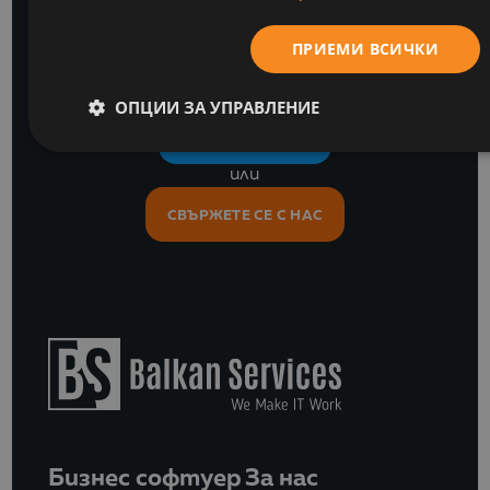
напред
с нашите бизнес софтуерни и ИТ анализи
ПРИЕМИ ВСИЧКИ
ОПЦИИ ЗА УПРАВЛЕНИЕ
АБОНИРАЙТЕ СЕ
или
СВЪРЖЕТЕ СЕ С НАС
Бизнес софтуер
За нас