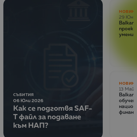
НОВИН
29 Юни
Balkan 
проект
умения
НОВИН
13 Май 
СЪБИТИЯ
Balkan
06 Юли 2026
обучен
Как се подготвя SAF-
национ
финанс
T файл за подаване
към НАП?