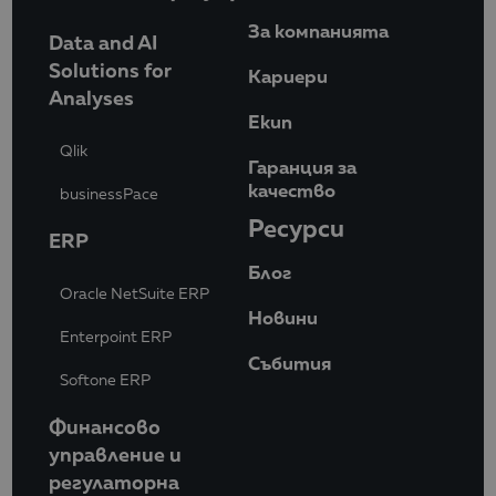
За компанията
Data and AI
Solutions for
Кариери
Analyses
Eкип
Qlik
Гаранция за
качество
businessPace
Ресурси
ERP
Блог
Oracle NetSuite ERP
Новини
Enterpoint ERP
Събития
Softone ERP
Финансово
управление и
регулаторна