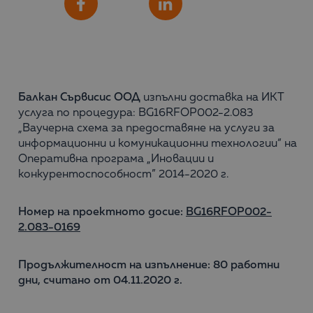
Сподели
Facebook
LinkedIn
Балкан Сървисис ООД
изпълни доставка на ИКТ
услуга по процедура: BG16RFOP002-2.083
„Ваучерна схема за предоставяне на услуги за
информационни и комуникационни технологии“ на
Оперативна програма „Иновации и
конкурентоспособност” 2014-2020 г.
Номер на проектното досие:
BG16RFOP002-
2.083-
0169
Продължителност на изпълнение:
8
0 работни
дни, считано от 04.11.202
0
г.