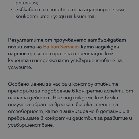
решения;
гъвкавост и способност за адаптиране към
конкретните нужди на клиента.
Резултатите от проучването затвърждават
позицията на
Balkan Services
като надежден
партньор
с ясно изразена ориентация към
клиента и непрекъснато усъвършенстване на
услугите.
Особено ценни за нас са и конструктивните
препоръки за подобрение в конкретни аспекти от
нашата дейност. Ние подхождаме към всяка
получена обратна връзка с висока степен на
отговорност, като я анализираме в детайли и я
превръщаме в конкретни действия за развитие и
усъвършенстване.