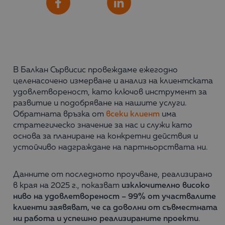
Сподели
Facebook
LinkedIn
В Балкан Сървисис провеждаме ежегодно
целенасочено измерване и анализ на клиентската
удовлетвореност, като ключов инструмент за
развитие и подобряване на нашите услуги.
Обратната връзка от
всеки клиент
има
стратегическо значение за нас и служи като
основа за планиране на конкретни действия и
устойчиво надграждане на партньорствата ни.
Данните от последното проучване, реализирано
в края на 2025 г., показват
изключително високо
ниво на удовлетвореност – 99% от участвалите
клиенти заявяват, че са доволни от съвместната
ни работа и успешно реализираните проекти
.