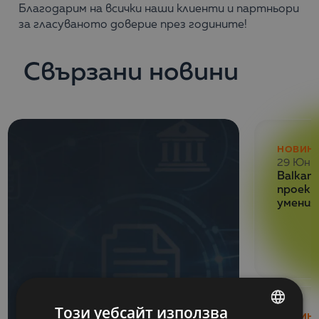
Благодарим на всички наши клиенти и партньори
за гласуваното доверие през годините!
Свързани новини
НОВИН
29 Юни
Balkan 
проект
умения
Този уебсайт използва
НОВИН