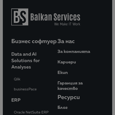
Бизнес софтуер
За нас
За компанията
Data and AI
Solutions for
Кариери
Analyses
Eкип
Qlik
Гаранция за
качество
businessPace
Ресурси
ERP
Блог
Oracle NetSuite ERP