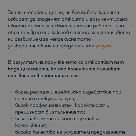
За нас е особено ценно, че все повече клиенти
избират да споделят открито и аргументирано
своето мнение за съвместната ни работа. Тази
обратна връзка е ключов фактор за устойчивото
ни развитие и за непрекъснатото
усъвършенстване на предлаганите
услуги
.
В резултат на проучването се открояват
пет
водещи аспекта, които клиентите оценяват
най-високо в работата с нас
:
бърза реакция и ефективно съдействие при
спешни и текущи казуси;
висок професионализъм, коректност и
прецизност в изпълнението;
ясна, навременна и конструктивна
комуникация;
високо качество на услугите и предлаганите