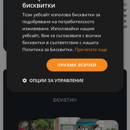
бисквитки
13 Май 
BULGARIAN
СЪБИТИЯ
Balkan
Този уебсайт използва бисквитки за
06 Юли 2026
обучен
ENGLISH
Как се подготвя SAF-
подобряване на потребителското
национ
финанс
изживяване. Използвайки нашия
T файл за подаване
уебсайт, Вие се съгласявате с всички
към НАП?
бисквитки в съответствие с нашата
Политика за Бисквитки.
Прочетете още
ПРИЕМИ ВСИЧКИ
ОПЦИИ ЗА УПРАВЛЕНИЕ
БЮЛЕТИН