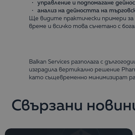
управление и подпомагане дейн
анализ на дейността на търгов
Ще видите практически примери за 
време и всичко това съчетано с бог
Balkan Services разполага с дългог
изградила вертикално решение Phar
като същевременно минимизират раз
Свързани новин