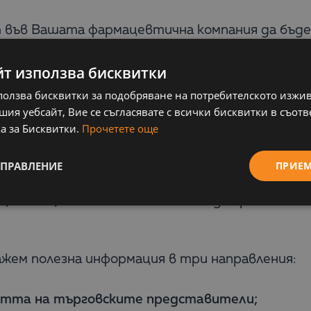
 във Вашата фармацевтична компания да бъде 
е служители и за пестене на време и ресурси!
се вземат навременни и адекватни решения!
йт използва бисквитки
ползва бисквитки за подобряване на потребителското изжи
е в безплатен уебинар
Дигитални тенденции въ
ия уебсайт, Вие се съгласявате с всички бисквитки в съотв
е търговски процеси
. По време на представ
а за Бисквитки.
Прочетете още
начина, по който управлявате и проследяват
УПРАВЛЕНИЕ
ПРИЕ
л, 2018г., от 15:00ч
. Всеки може да присъства 
ажем полезна информация в три направления:
остта на търговските представители;