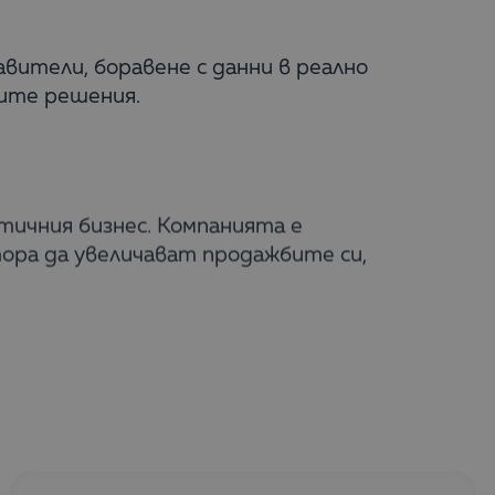
ители, боравене с данни в реално
ките решения.
втичния бизнес. Компанията е
ора да увеличават продажбите си,