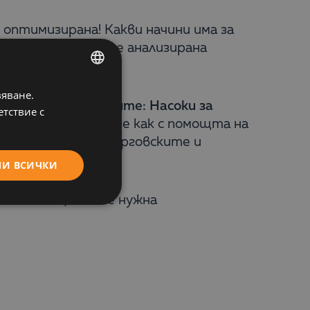
оптимизирана! Какви начини има за
 Как може да бъде анализирана
вяване.
BULGARIAN
в фарма продажбите: Насоки за
етствие с
ENGLISH
янето ще разберете как с помощта на
е дейността на търговските и
МИ ВСИЧКИ
безплатно, като е нужна