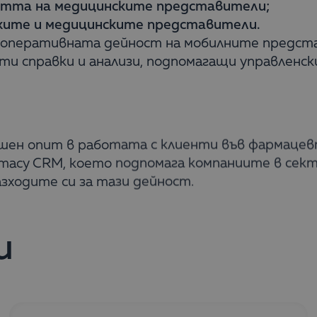
остта на медицинските представители;
ските и медицинските представители.
оперативната дейност на мобилните представ
ати справки и анализи, подпомагащи управленс
одишен опит в работата с клиенти във фармаце
macy CRM, което подпомага компаниите в сект
ходите си за тази дейност.
и