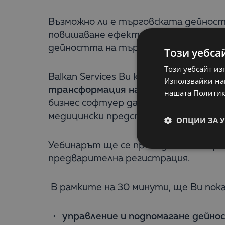
Възможно ли е търговската дейност
повишаване ефективността на Вашит
дейността на търговския екип и да 
Този уебса
Този уебсайт из
Balkan Services Ви кани да участват
Използвайки наш
трансформация на фармацевтичнит
нашата Политик
бизнес софтуер да трансформирате 
медицински представители.
ОПЦИИ ЗА 
Уебинарът ще се проведе
на 17 апри
предварителна регистрация.
В рамките на 30 минути, ще Ви пок
управление и подпомагане дейн