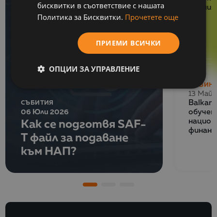
бисквитки в съответствие с нашата
умения
Политика за Бисквитки.
Прочетете още
ПРИЕМИ ВСИЧКИ
ОПЦИИ ЗА УПРАВЛЕНИЕ
НОВИН
13 Май 
СЪБИТИЯ
Balkan
06 Юли 2026
обучен
Как се подготвя SAF-
национ
финанс
T файл за подаване
към НАП?