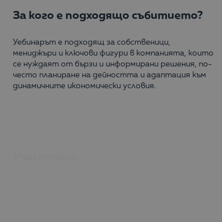
За кого е подходящо събитието?
Уебинарът е подходящ за собственици,
мениджъри и ключови фигури в компанията, които
се нуждаят от бързи и информирани решения, по-
често планиране на дейността и адаптация към
динамичните икономически условия.
Участници:
Бояна Ликоманова-Димова – Head of Business
Solutions & Consulting и партньор в Balkan
Services
Vincenzo Esposito – Master Principal Enterprise
Architect в Qlik