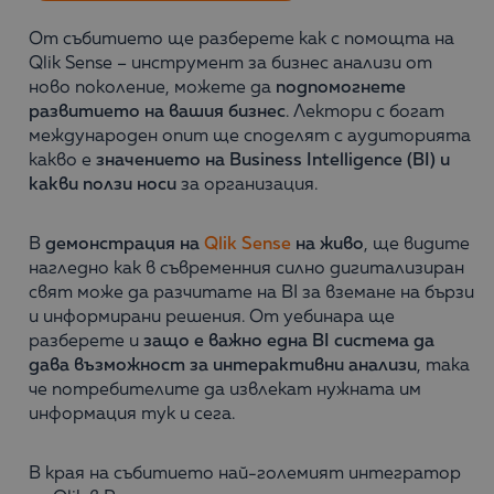
От събитието ще разберете как с помощта на
Qlik Sense – инструмент за бизнес анализи от
ново поколение, можете да
подпомогнете
развитието на вашия бизнес
. Лектори с богат
международен опит ще споделят с аудиторията
какво е
значението на Business Intelligence (BI) и
какви ползи носи
за организация.
В
демонстрация на
Qlik Sense
на живо
, ще видите
нагледно как в съвременния силно дигитализиран
свят може да разчитате на BI за вземане на бързи
и информирани решения. От уебинара ще
разберете и
защо е важно една BI система да
дава възможност за интерактивни анализи
, така
че потребителите да извлекат нужната им
информация тук и сега.
В края на събитието най-големият интегратор