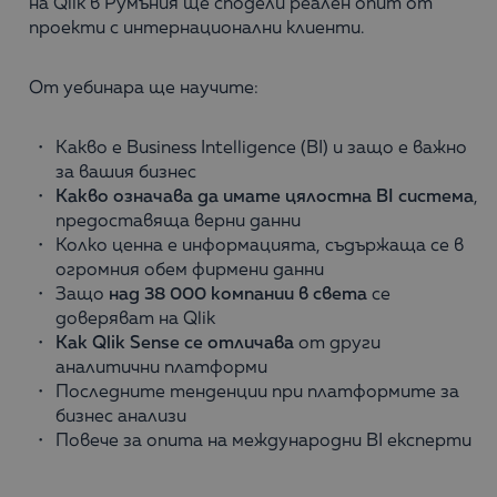
на Qlik в Румъния ще сподели реален опит от
проекти с интернационални клиенти.
От уебинара ще научите:
Какво е Business Intelligence (BI) и защо е важно
за вашия бизнес
Какво означава да имате цялостна BI система
,
предоставяща верни данни
Колко ценна е информацията, съдържаща се в
огромния обем фирмени данни
Защо
над 38 000 компании в света
се
доверяват на Qlik
Kак Qlik Sense се отличава
от други
аналитични платформи
Последните тенденции при платформите за
бизнес анализи
Повече за опита на международни BI експерти