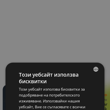
Lukas Lohmann – Solution Architect в Qlik
Свързани новини
Този уебсайт използва
бисквитки
BULGARIAN
Този уебсайт използва бисквитки за
ENGLISH
подобряване на потребителското
НОВИН
29 Юни
изживяване. Използвайки нашия
Balkan 
уебсайт, Вие се съгласявате с всички
проект