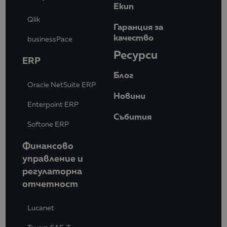
Eкип
Qlik
Гаранция за
качество
businessPace
Ресурси
ERP
Блог
Oracle NetSuite ERP
Новини
Enterpoint ERP
Събития
Softone ERP
Финансово
управление и
регулаторна
отчетност
Lucanet