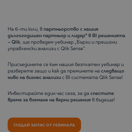
На 6-ти юли, в
партньорство с нашия
дългогодишен партньор и лидер* в BI решенията
– Qlik
, ще проведем уебинар „Бързи и прецизни
управленски анализи с Qlik Sense“.
Присъединете се към нашия безплатен уебинар и
разберете защо и как да преминете на
следващо
ниво на бизнес анализи
с BI системата Qlik Sense!
Инвестирайте един час сега, за да
спестите
време за вземане на верни решения
в бъдеще!
ГЛЕДАЙ ЗАПИС ОТ УЕБИНАРА