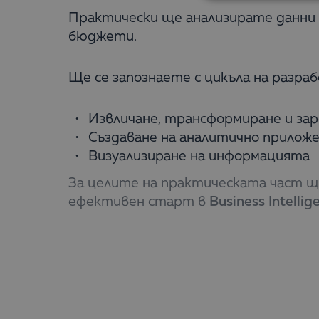
Практически ще анализирате данни
бюджети.
Ще се запознаете с цикъла на разрабо
Извличане, трансформиране и зар
Създаване на аналитично прилож
Визуализиране на информацията
За целите на практическата част щ
ефективен старт в
Business Intellig
Регистрационна такса: 180 лева бе
Завършилите курса получават проф