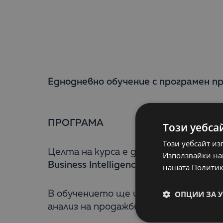
Еднодневно обучение с програмен п
ПРОГРАМА
Този уебса
Този уебсайт из
Целта на курса е да Ви запознае с 
Използвайки наш
Business Intelligence
.
нашата Политик
ОПЦИИ ЗА 
В обучението ще имате възможност д
анализ на продажбите, ефективност