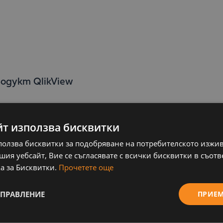
родукт QlikView
йт използва бисквитки
ползва бисквитки за подобряване на потребителското изжи
основните групи проблеми и съответно решени
ия уебсайт, Вие се съгласявате с всички бисквитки в съотв
а за Бисквитки.
Прочетете още
УПРАВЛЕНИЕ
ПРИЕ
а визуализирате примерни крайни резултати о
 на персонала, маркетинг активности, финансо