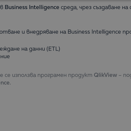
 в
Business Intelligence
среда, чрез създаване на 
тване и внедряване на Business Intelligence пр
еждане на данни (ETL)
ение
е се използва програмен продукт
QlikView
– по
ence.
з ДДС.
есионален сертификат.