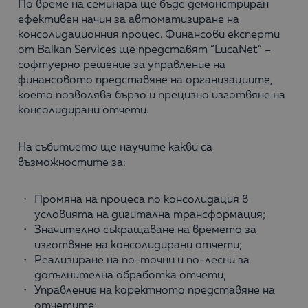
По време на семинара ще бъде демонстриран
ефективен начин за автоматизиране на
консолидационния процес. Финансови експерти
от Balkan Services ще представят “LucaNet” –
софтуерно решение за управление на
финансовото представяне на организациите,
което позволява бързо и прецизно изготвяне на
консолидирани отчети.
На събитието ще научите какви са
възможностите за:
Промяна на процеса по консолидация в
условията на дигитална трансформация;
Значително съкращаване на времето за
изготвяне на консолидирани отчети;
Реализиране на по-точни и по-лесни за
допълнителна обработка отчети;
Управление на коректното представяне на
отчетите;