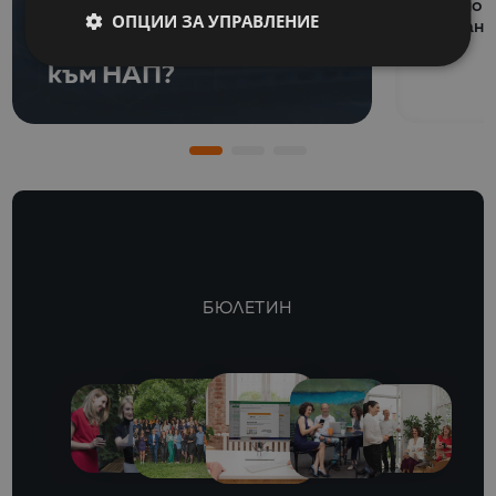
Как се подготвя SAF-
национ
ОПЦИИ ЗА УПРАВЛЕНИЕ
финанс
T файл за подаване
към НАП?
БЮЛЕТИН