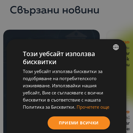
Свързани новини
НОВИН
29 Юни
Този уебсайт използва
Balkan 
проект
бисквитки
BULGARIAN
умения
Този уебсайт използва бисквитки за
ENGLISH
подобряване на потребителското
изживяване. Използвайки нашия
уебсайт, Вие се съгласявате с всички
бисквитки в съответствие с нашата
Политика за Бисквитки.
Прочетете още
НОВИН
13 Май 
ПРИЕМИ ВСИЧКИ
СЪБИТИЯ
Balkan
06 Юли 2026
обучен