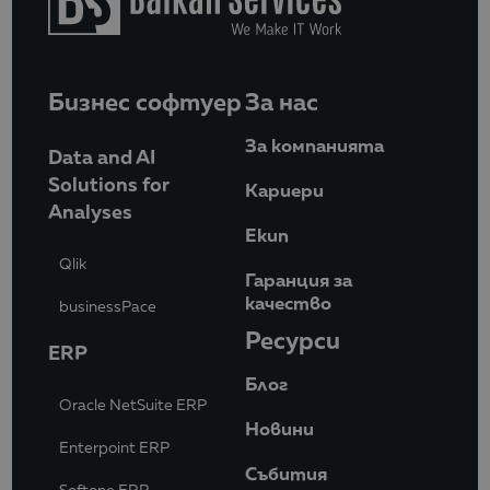
Бизнес софтуер
За нас
За компанията
Data and AI
Solutions for
Кариери
Analyses
Eкип
Qlik
Гаранция за
качество
businessPace
Ресурси
ERP
Блог
Oracle NetSuite ERP
Новини
Enterpoint ERP
Събития