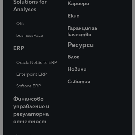
Solutions for
Кариери
Analyses
Eкип
Qlik
Гаранция за
качество
businessPace
Ресурси
ERP
Блог
Oracle NetSuite ERP
Новини
Enterpoint ERP
Събития
Softone ERP
Финансово
управление и
регулаторна
отчетност