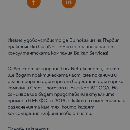
Сподели
Facebook
LinkedIn
Имаме удоволствието да Ви поканим на Първия
практически LucaNet семинар организиран от
консултантската кoмпания Balkan Services!
Освен сертифицирани LucaNet експерти, които
ще водят практическата част, сме поканили и
регистрирани одитори от водещите одиторски
компании Grant Thornton и „Бисиком 61“ ООД. На
семинара ще бъдат представени актуалните
промени в МСФО за 2016 г., както и измененията и
разясненията към тях, които касаят
консолидация на финансови отчети.
Основни акценти: