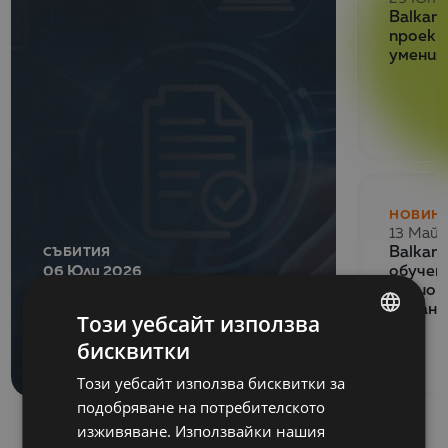
Balkan 
проект
умения
НОВИН
13 Май 
СЪБИТИЯ
Balkan
06 Юли 2026
обучен
Как се подготвя SAF-
национ
финанс
T файл за подаване
Този уебсайт използва
към НАП?
бисквитки
BULGARIAN
Този уебсайт използва бисквитки за
ENGLISH
подобряване на потребителското
изживяване. Използвайки нашия