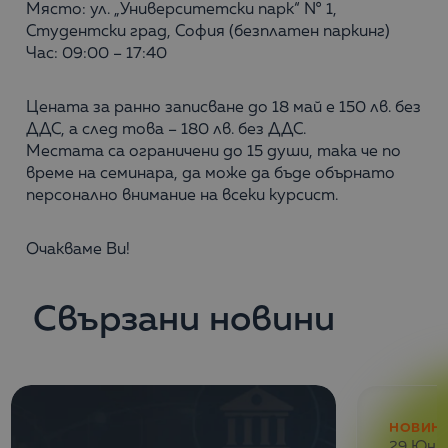
Място: ул. „Университетски парк“ № 1,
Студентски град, София (безплатен паркинг)
Час: 09:00 – 17:40
Цената за ранно записване до 18 май е 150 лв. без
ДДС, а след това – 180 лв. без ДДС.
Местата са ограничени до 15 души, така че по
време на семинара, да може да бъде обърнато
персонално внимание на всеки курсист.
Очакваме Ви!
Свързани новини
НОВИН
29 Юни