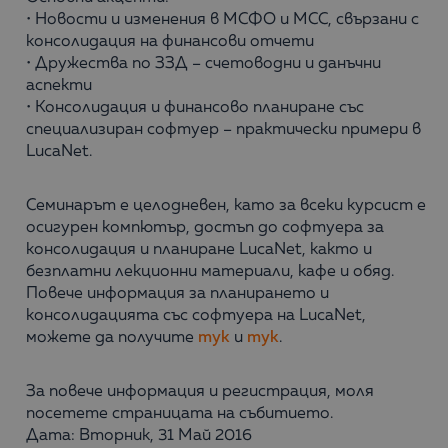
• Новости и изменения в МСФО и МСС, свързани с
консолидация на финансови отчети
• Дружества по ЗЗД – счетоводни и данъчни
аспекти
• Консолидация и финансово планиране със
специализиран софтуер – практически примери в
LucaNet.
Семинарът е целодневен, като за всеки курсист е
осигурен компютър, достъп до софтуера за
консолидация и планиране LucaNet, както и
безплатни лекционни материали, кафе и обяд.
Повече информация за планирането и
консолидацията със софтуера на LucaNet,
можете да получите
тук
и
тук
.
За повече информация и регистрация, моля
посетете страницата на събитието.
Дата: Вторник, 31 Май 2016