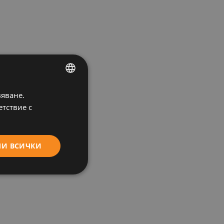
вяване.
BULGARIAN
етствие с
ENGLISH
МИ ВСИЧКИ