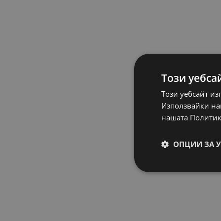
Този уебса
Този уебсайт из
Използвайки наш
нашата Политик
ОПЦИИ ЗА 