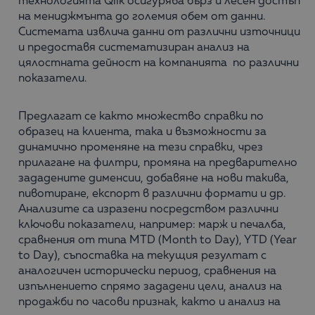
технологията Qlik осигурява бърз и лесен достъп
на мениджмънта до големия обем от данни.
Системата извлича данни от различни източници
и предоставя систематизиран анализ на
цялостната дейност на компанията по различни
показатели.
Предлагат се както множество справки по
образец на клиента, така и възможности за
динамично променяне на тези справки, чрез
прилагане на филтри, промяна на предварително
зададените дименсии, добавяне на нови такива,
пивотиране, експорт в различни формати и др.
Анализите са изразени посредством различни
ключови показатели, например: марж и печалба,
сравнения от типа MTD (Month to Day), YTD (Year
to Day), съпоставка на текущия резултат с
аналогичен исторически период, сравнения на
изпълнението спрямо зададени цели, анализ на
продажби по часови признак, както и анализ на