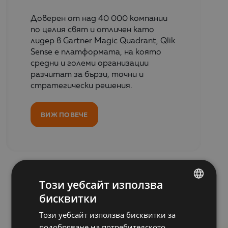
Доверен от над 40 000 компании
по целия свят и отличен като
лидер в Gartner Magic Quadrant, Qlik
Sense е платформата, на която
средни и големи организации
разчитат за бързи, точни и
стратегически решения.
ВИЖ ПОВЕЧЕ
Този уебсайт използва
бисквитки
Свързани новини
BULGARIAN
Този уебсайт използва бисквитки за
ENGLISH
подобряване на потребителското