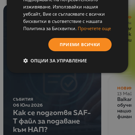
изживяване. Използвайки нашия
уебсайт, Вие се съгласявате с всички
НОВИН
бисквитки в съответствие с нашата
29 Юни
Политика за Бисквитки.
Прочетете още
Balkan 
проект
умения
ПРИЕМИ ВСИЧКИ
ОПЦИИ ЗА УПРАВЛЕНИЕ
НОВИН
13 Май 
СЪБИТИЯ
Balkan
06 Юли 2026
обучен
Как се подготвя SAF-
национ
финанс
T файл за подаване
към НАП?