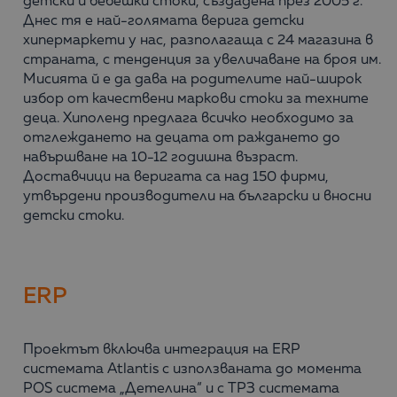
детски и бебешки стоки, създадена през 2005 г.
Днес тя е най-голямата верига детски
хипермаркети у нас, разполагаща с 24 магазина в
страната, с тенденция за увеличаване на броя им.
Мисията й е да дава на родителите най-широк
избор от качествени маркови стоки за техните
деца. Хиполенд предлага всичко необходимо за
отглеждането на децата от раждането до
навършване на 10-12 годишна възраст.
Доставчици на веригата са над 150 фирми,
утвърдени производители на български и вносни
детски стоки.
ERP
Проектът включва интеграция на ERP
системата Atlantis с използваната до момента
POS система „Детелина“ и с ТРЗ системата