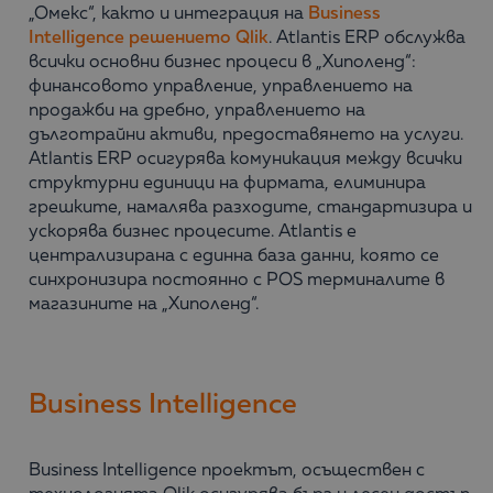
„Омекс“, както и интеграция на
Business
Intelligence решението Qlik
. Atlantis ERP обслужва
всички основни бизнес процеси в „Хиполенд“:
финансовото управление, управлението на
продажби на дребно, управлението на
дълготрайни активи, предоставянето на услуги.
Atlantis ERP осигурява комуникация между всички
структурни единици на фирмата, елиминира
грешките, намалява разходите, стандартизира и
ускорява бизнес процесите. Atlantis е
централизирана с единна база данни, която се
синхронизира постоянно с POS терминалите в
магазините на „Хиполенд“.
Business Intelligence
Business Intelligence проектът, осъществен с