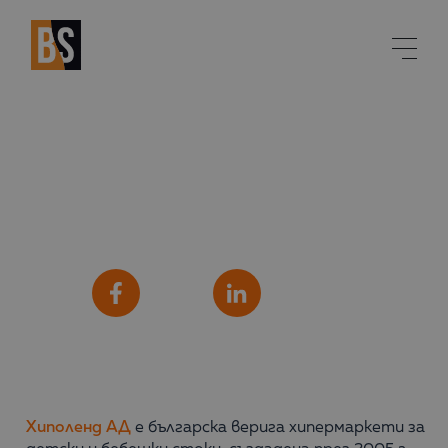
Хиполенд АД
Сподели
Facebook
LinkedIn
Хиполенд АД
е българска верига хипермаркети за