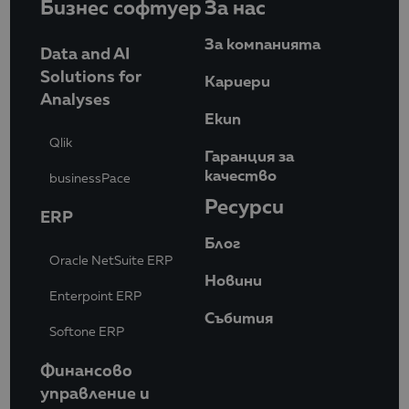
Бизнес софтуер
За нас
За компанията
Data and AI
Solutions for
Кариери
Analyses
Eкип
Qlik
Гаранция за
качество
businessPace
Ресурси
ERP
Блог
Oracle NetSuite ERP
Новини
Enterpoint ERP
Събития
Softone ERP
Финансово
управление и