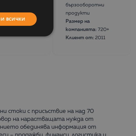
бързооборотни
продукти
МИ ВСИЧКИ
Размер на
компанията:
720+
Клиент от:
2011
ни стоки с присъствие на над 70
вор на нарастващата нужда от
шението обединява информация от
си – продажби, финанси, логистика и