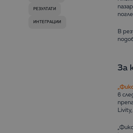
пазар
РЕЗУЛТАТИ
погл
ИНТЕГРАЦИИ
В рез
подоб
За 
„Фик
в сле
препа
Livity
„Фико