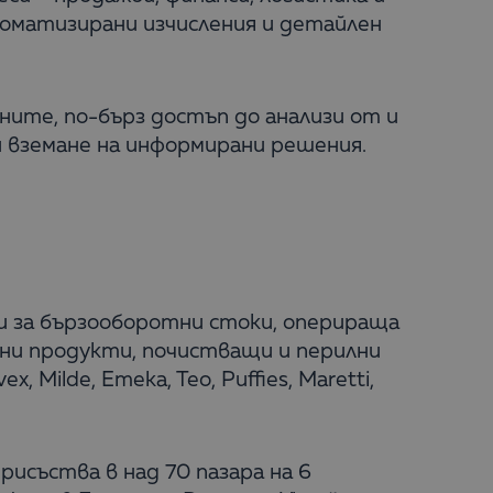
втоматизирани изчисления и детайлен
ните, по-бърз достъп до анализи от и
и вземане на информирани решения.
и за бързооборотни стоки, оперираща
рни продукти, почистващи и перилни
Milde, Emeka, Teo, Puffies, Maretti,
рисъства в над 70 пазара на 6