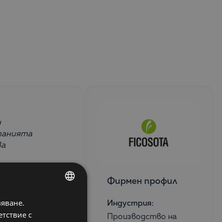
н
мпанията
ва
Фирмен профил
вяване.
BULGARIAN
Индустрия:
етствие с
Производство на
ENGLISH