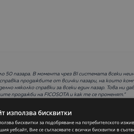
 50 пазара. В момента чрез BI системата всеки неи
справка продажбите от всички пазари, на които ко
елно няколко справки за всеки един пазар. Това ни да
ните продажби на FICOSOTA и как те се променят.“
йт използва бисквитки
ползва бисквитки за подобряване на потребителското изжи
ия уебсайт, Вие се съгласявате с всички бисквитки в съотв