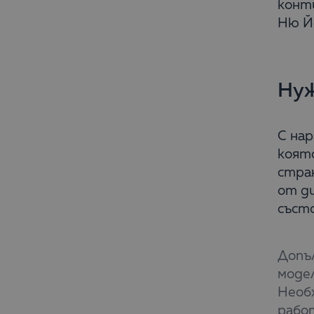
конти
Ню Й
Нуж
С нар
която
стран
от ди
състо
Допъ
модел
Необ
работ