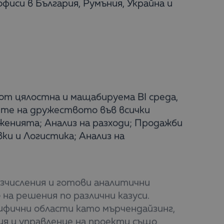
офиси в България, Румъния, Украйна и
от цялостна и мащабируема BI среда,
ите на дружеството във всички
лженията; Анализ на разходи; Продажби
ки и Логистика; Анализ на
зчисления и готови аналитични
на решения по различни казуси.
ифични области като мърчендайзинг,
ия и управление на проекти също