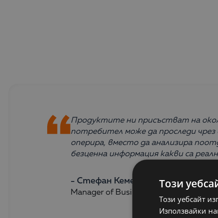
Продуктите ни присъстват на около
потребител може да проследи чрез 
оперира, вместо да анализира поотд
безценна информация какви са реал
- Стефан Кеменчеджиев,
Този уебса
Manager of Business Analysis
Този уебсайт из
Използвайки наш