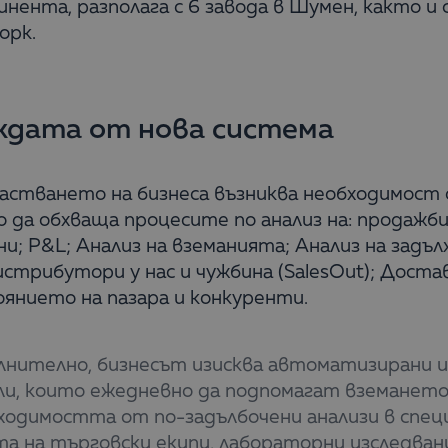
нента, разполага с 6 завода в Шумен, както и 
орк.
дата от нова система
астването на бизнеса възниква необходимост 
 да обхваща процесите по анализ на: продажб
и; P&L; Анализ на вземанията; Анализ на задъ
стрибутори у нас и чужбина (SalesOut); Достав
янието на пазара и конкуренти.
лнително, бизнесът изисква автоматизирани и
и, които ежедневно да подпомагат вземането 
ходимостта от по-задълбочени анализи в спец
а на търговски екипи, лабораторни изследван