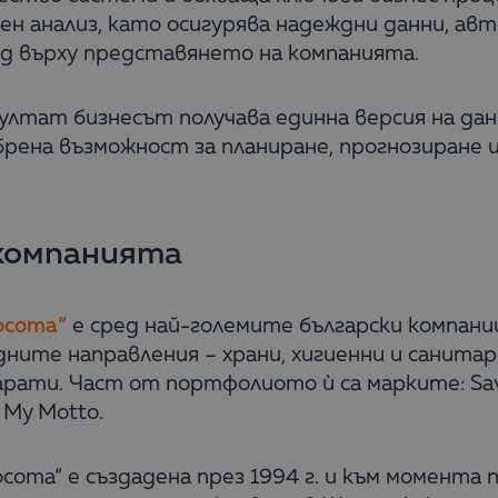
ен анализ, като осигурява надеждни данни, а
ед върху представянето на компанията.
ултат бизнесът получава единна версия на дан
рена възможност за планиране, прогнозиране 
компанията
осота“
е сред най-големите български компани
дните направления – храни, хигиенни и санита
рати. Част от портфолиото ѝ са марките: Savex, 
, My Motto.
сота“ е създадена през 1994 г. и към момента п