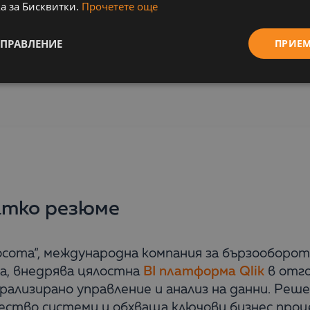
а за Бисквитки.
Прочетете още
УПРАВЛЕНИЕ
ПРИЕ
тко резюме
сота“, международна компания за бързооборот
а, внедрява цялостна
BI платформа Qlik
в отго
рализирано управление и анализ на данни. Ре
ство системи и обхваща ключови бизнес проце