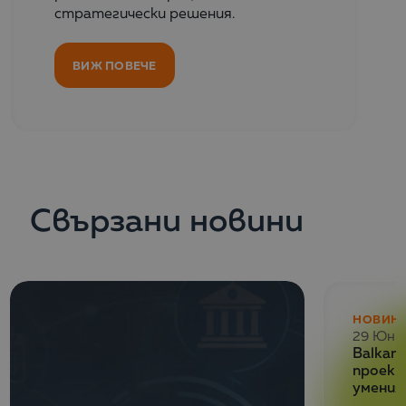
стратегически решения.
ВИЖ ПОВЕЧЕ
Свързани новини
НОВИН
29 Юни
Balkan 
проект
умения