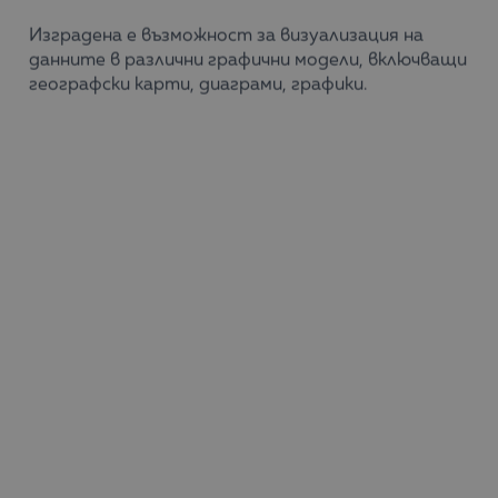
Изградена е възможност за визуализация на
данните в различни графични модели, включващи
географски карти, диаграми, графики.
Двете приложения се обновяват автоматично
всеки ден и предоставят бърза, актуална и
единна информация на потребителите на
системата под формата на стандартизирани
отчети, които са готови всяка сутрин.
Ползи за компанията