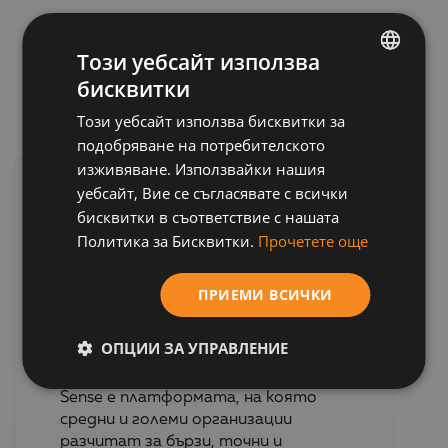
Този уебсайт използва
бисквитки
BULGARIAN
Бизнес софтуер
Този уебсайт използва бисквитки за
ENGLISH
подобряване на потребителското
изживяване. Използвайки нашия
уебсайт, Вие се съгласявате с всички
СОФТУЕР
бисквитки в съответствие с нашата
Политика за Бисквитки.
Прочетете още
Qlik
ПРИЕМИ ВСИЧКИ
Доверен от над 40 000 компании
ОПЦИИ ЗА УПРАВЛЕНИЕ
по целия свят и отличен като
лидер в Gartner Magic Quadrant, Qlik
Sense е платформата, на която
средни и големи организации
разчитат за бързи, точни и