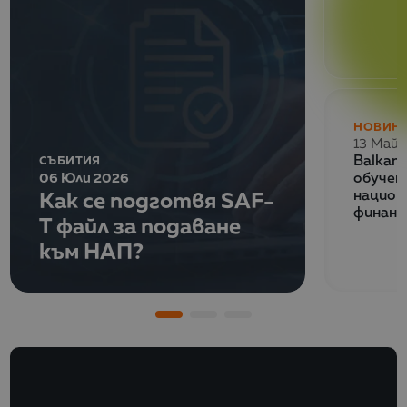
НОВИН
13 Май 
СЪБИТИЯ
Balkan
06 Юли 2026
обучен
Как се подготвя SAF-
национ
финанс
T файл за подаване
към НАП?