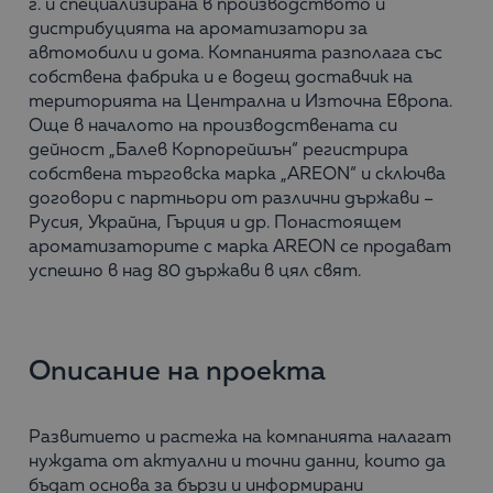
г. и специализирана в производството и
дистрибуцията на ароматизатори за
автомобили и дома. Компанията разполага със
собствена фабрика и е водещ доставчик на
територията на Централна и Източна Европа.
Още в началото на производствената си
дейност „Балев Корпорейшън“ регистрира
собствена търговска марка „AREON“ и сключва
договори с партньори от различни държави –
Русия, Украйна, Гърция и др. Понастоящем
ароматизаторите с марка AREON се продават
успешно в над 80 държави в цял свят.
Описание на проекта
Развитието и растежа на компанията налагат
нуждата от актуални и точни данни, които да
бъдат основа за бързи и информирани