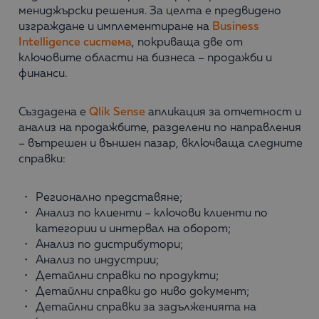
мениджърски решения. За целта е предвидено
изграждане и имплементиране на
Business
Intelligence система
, покриваща две от
ключовите области на бизнеса – продажби и
финанси.
Създадена е
Qlik Sense
апликация за отчетност и
анализ на продажбите, разделени по направления
– вътрешен и външен пазар, включваща следните
справки:
Регионално представяне;
Анализ по клиенти – ключови клиенти по
категории и интервал на оборот;
Анализ по дистрибутори;
Анализ по индустрии;
Детайлни справки по продукти;
Детайлни справки до ниво документ;
Детайлни справки за задълженията на