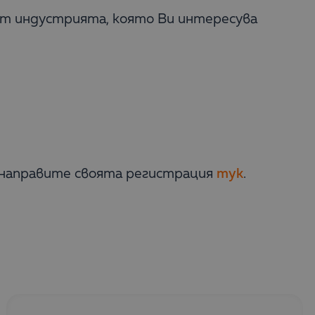
от индустрията, която Ви интересува
а направите своята регистрация
тук
.