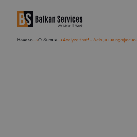
Начало
Събития
Analyze that! – Лекции на професи