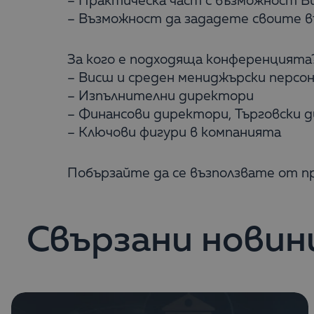
– Практическа част с възможност Ви
– Възможност да зададете своите в
За кого е подходяща конференцията
– Висш и среден мениджърски персо
– Изпълнителни директори
– Финансови директори, Търговски 
– Ключови фигури в компанията
Побързайте да се възползвате от п
Свързани новин