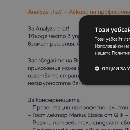
Analyze that! – Лекции на професион
Този уебса
За Analyze that!
Твърде често в управлението на биз
Този уебсайт из
взимат решения. А не трябва да е т
Използвайки наш
нашата Политик
Заповядайте на Business Intelligenc
ОПЦИИ ЗА 
приложение може да ви предоставя т
изготвяте стратегиите си на база н
несигурността вече са в миналото – 
За конференцията:
– Презентации на професионалисти 
– Гост лектор Marius Stoica от Qlik
– Реални потребители споделят своя