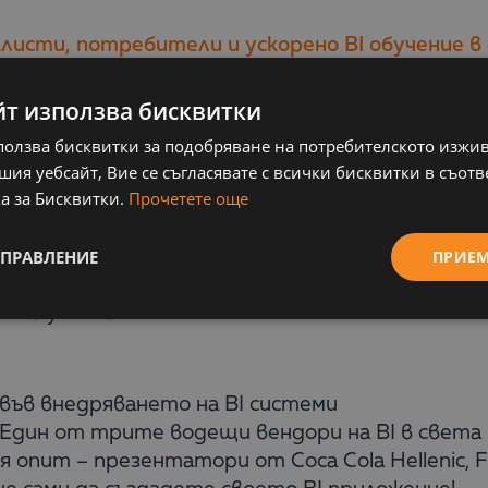
алисти, потребители и ускорено BI обучение в 
йт използва бисквитки
неса, мениджърите са принудени да направят 
ползва бисквитки за подобряване на потребителското изжи
ака – фактите трябва да са пред очите им.
ия уебсайт, Вие се съгласявате с всички бисквитки в съотв
а за Бисквитки.
Прочетете още
e конференцията 20 октомври в Inter Expo Cen
УПРАВЛЕНИЕ
ПРИЕ
очни данни по всяко време, да анализирате и п
а реална информация за Вашия бизнес и тенде
Analyze that!
във внедряването на BI системи
 – Един от трите водещи вендори на BI в света
 опит – презентатори от Coca Cola Hellenic, 