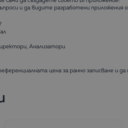
е сами да създадете своето BI приложение!
ъпроси и да видите разработени приложения 
?
нал
директори, Анализатори
референциалната цена за ранно записване и д
и