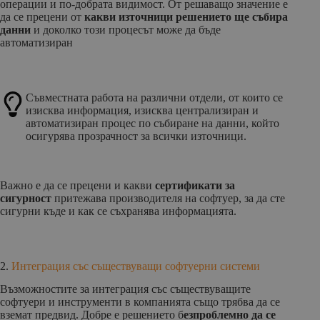
операции и по-добрата видимост. От решаващо значение е
да се прецени от
какви източници решението ще събира
данни
и доколко този процесът може да бъде
автоматизиран
Съвместната работа на различни отдели, от които се
изисква информация, изисква централизиран и
автоматизиран процес по събиране на данни, който
осигурява прозрачност за всички източници.
Важно е да се прецени и какви
сертификати за
сигурност
притежава производителя на софтуер, за да сте
сигурни къде и как се съхранява информацията.
2.
Интеграция със съществуващи софтуерни системи
Възможностите за интеграция със съществуващите
софтуери и инструменти в компанията също трябва да се
вземат предвид. Добре е решението б
езпроблемно да се