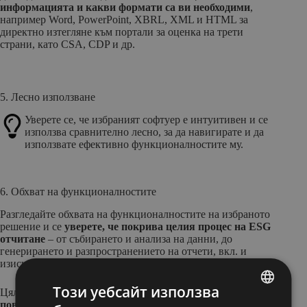
информацията и какви формати са ви необходими
,
например Word, PowerPoint, XBRL, XML и HTML за
директно изтегляне към портали за оценка на трети
страни, като CSA, CDP и др.
5. Лесно използване
Уверете се, че избраният софтуер е интуитивен и се
използва сравнително лесно, за да навигирате и да
използвате ефективно функционалностите му.
6. Обхват на функционалностите
Разгледайте обхвата на функционалностите на избраното
решение и се
уверете, че покрива целия процес на ESG
отчитане
– от събирането и анализа на данни, до
генерирането и разпространението на отчети, вкл. и
изискваното от нормативната уредба маркиране.
Този уебсайт използва
Цялостното решение би следвало да
спести време и
повиши ефективността на процеса по ESG докладване.