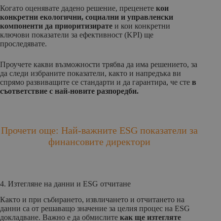
Когато оценявате дадено решение, преценете
кои
конкретни екологични, социални и управленски
компоненти да приоритизирате
и кои конкретни
ключови показатели за ефективност (KPI) ще
проследявате.
Проучете какви възможности трябва да има решението, за
да следи избраните показатели, както и напредъка ви
спрямо развиващите се стандарти и да гарантира, че сте
в
съответствие с най-новите разпоредби.
Прочети още: Най-важните ESG показатели за
финансовите директори
4. Изтегляне на данни и ESG отчитане
Както и при събирането, извличането и отчитането на
данни са от решаващо значение за целия процес на ESG
докладване. Важно е да обмислите
как ще изтегляте