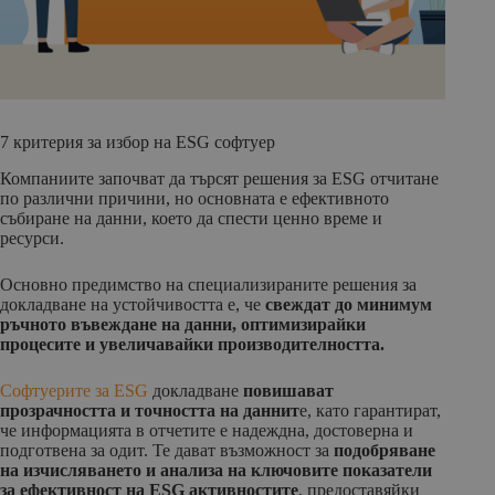
7 критерия за избор на ESG софтуер
Компаниите започват да търсят решения за ESG отчитане
по различни причини, но основната е ефективното
събиране на данни, което да спести ценно време и
ресурси.
Основно предимство на специализираните решения за
докладване на устойчивостта е, че
свеждат до минимум
ръчното въвеждане на данни, оптимизирайки
процесите и увеличавайки производителността.
Софтуерите за ESG
докладване
повишават
прозрачността и точността на даннит
е, като гарантират,
че информацията в отчетите е надеждна, достоверна и
подготвена за одит. Те дават възможност за
подобряване
на изчисляването и анализа на ключовите показатели
за ефективност на ESG активностите
, предоставяйки