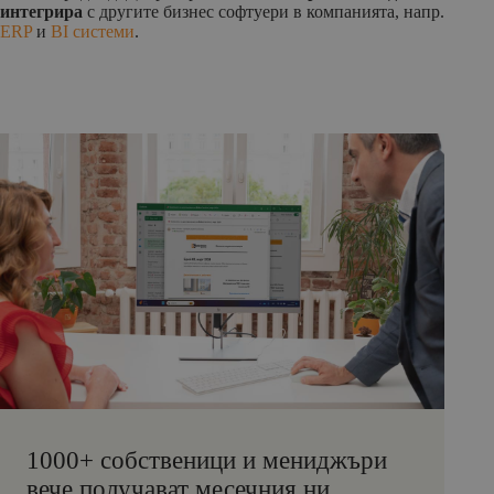
интегрира
с другите бизнес софтуери в компанията, напр.
ERP
и
BI системи
.
1000+ собственици и мениджъри
вече получават месечния ни