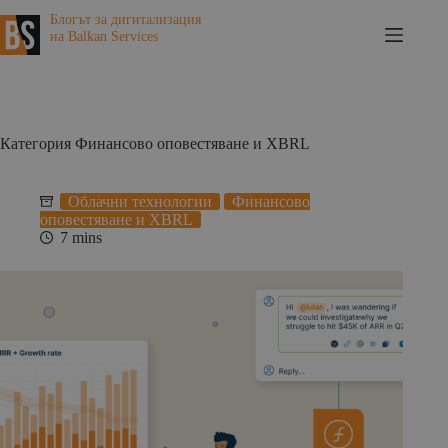
Skip
Блогът за дигитализация
to
на Balkan Services
content
Категория
Финансово оповестяване и XBRL
Облачни технологии
Финансово
оповестяване и XBRL
7 mins