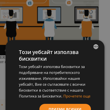
Този уебсайт използва
ERP в облака на 2022: промяната идва, ще станете ли част
бисквитки
BULGARIAN
от нея? (част 1)
Този уебсайт използва бисквитки за
ENGLISH
подобряване на потребителското
изживяване. Използвайки нашия
Balkan Services
Проекти
8 mins
уебсайт, Вие се съгласявате с всички
бисквитки в съответствие с нашата
16.12.2021
Политика за Бисквитки.
Прочетете още
ПРИЕМИ ВСИЧКИ