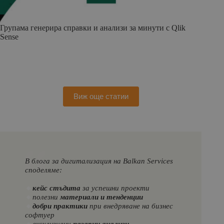
Групама генерира справки и анализи за минути с Qlik
Sense
Виж още статии
В блога за дигитализация на Balkan Services
споделяме:
🔸
кейс стъдита
за успешни проекти
🔸
полезни
материали и тенденции
🔸
добри практики
при внедряване на бизнес
софтуер
🔸
ексклузивни
пазарни анализи