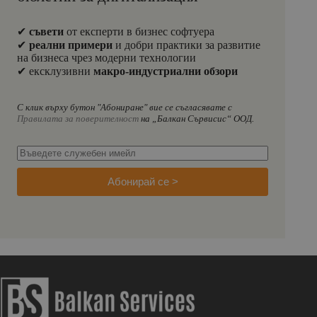
✔
съвети
от експерти в бизнес софтуера
✔
реални примери
и добри практики за развитие
на бизнеса чрез модерни технологии
✔ ексклузивни
макро-индустриални обзори
С клик върху бутон "Абониране" вие се съгласявате с
Правилата за поверителност
на „Балкан Сървисис“ ООД.
Абонирай се >