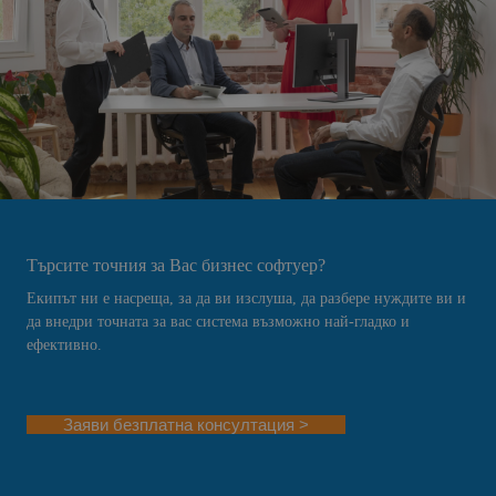
Търсите точния за Вас бизнес софтуер?
Екипът ни е насреща, за да ви изслуша, да разбере нуждите ви и
да внедри точната за вас система възможно най-гладко и
ефективно.
Заяви безплатна консултация >