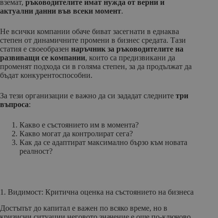
вземат,
ръководителите имат нужда от верни и
актуални данни във всеки момент
.
Не всички компании обаче биват засегнати в еднаква
степен от динамичните промени в бизнес средата. Тази
статия е своеобразен
наръчник за ръководителите на
развиващи се компании
, които са предизвикани да
променят подхода си в голяма степен, за да продължат да
бъдат конкурентоспособни.
За тези организации е важно да си зададат следните
три
въпроса
:
Какво е състоянието им в момента?
Какво могат да контролират сега?
Как да се адаптират максимално бързо към новата
реалност?
1. Видимост: Критична оценка на състоянието на бизнеса
Достъпът до капитал е важен по всяко време, но в
кризисни ситуации неговото значение е още по-ключово.