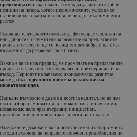
предизвикателства
, помислете как да установите добри
позиции на пазара, когато икономическите условия се
стабилизират и настъпи отново период на икономически
растеж.
Ръководителите, които съумеят да фокусират усилията на
най-добрите си служители за развитие на предлаганите
продукти и услуги, ще се позиционират добре и ще имат
възможност да разраснат своя бизнес.
Важно е да се има предвид, че промяната на предлаганите
продукти и услуги не се случва лесно през периодите на
възход. Периодът на забавено икономическо развитие
може да бъде
идеалното време за реализация на
иновативни идеи
.
Напълно възможно е да не ви достига капитал, но да има
имате избор от множество възможности за инвестиции,
независимо дали чрез вътрешни инициативи,
придобивания или нови стратегически партньорства.
Възможно е да можете да си осигурите капитал при много
изгодни условия, да направите ключови придобивания на