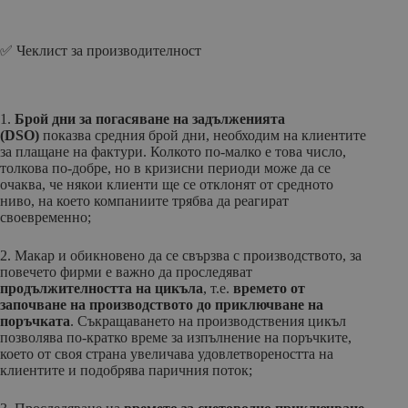
✅ Чеклист за производителност
1.
Брой дни за погасяване на задълженията
(DSO)
показва средния брой дни, необходим на клиентите
за плащане на фактури. Колкото по-малко е това число,
толкова по-добре, но в кризисни периоди може да се
очаква, че някои клиенти ще се отклонят от средното
ниво, на което компаниите трябва да реагират
своевременно;
2. Макар и обикновено да се свързва с производството, за
повечето фирми е важно да проследяват
продължителността на цикъла
, т.е.
времето от
започване на производството до приключване на
поръчката
. Съкращаването на производствения цикъл
позволява по-кратко време за изпълнение на поръчките,
което от своя страна увеличава удовлетвореността на
клиентите и подобрява паричния поток;