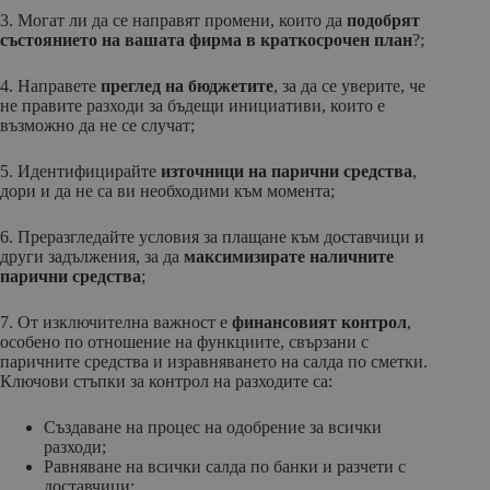
3. Могат ли да се направят промени, които да
подобрят
състоянието на вашата фирма в краткосрочен план
?;
4. Направете
преглед на бюджетите
, за да се уверите, че
не правите разходи за бъдещи инициативи, които е
възможно да не се случат;
5. Идентифицирайте
източници на парични средства
,
дори и да не са ви необходими към момента;
6. Преразгледайте условия за плащане към доставчици и
други задължения, за да
максимизирате наличните
парични средства
;
7. От изключителна важност е
финансовият контрол
,
особено по отношение на функциите, свързани с
паричните средства и изравняването на салда по сметки.
Ключови стъпки за контрол на разходите са:
Създаване на процес на одобрение за всички
разходи;
Равняване на всички салда по банки и разчети с
доставчици;