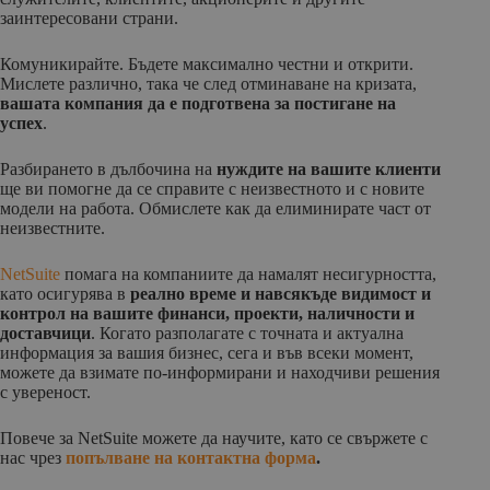
заинтересовани страни.
Комуникирайте. Бъдете максимално честни и открити.
Мислете различно, така че след отминаване на кризата,
вашата компания да е подготвена за постигане на
успех
.
Разбирането в дълбочина на
нуждите на вашите клиенти
ще ви помогне да се справите с неизвестното и с новите
модели на работа. Обмислете как да елиминирате част от
неизвестните.
NetSuite
помага на компаниите да намалят несигурността,
като осигурява в
реално време и навсякъде видимост и
контрол на вашите финанси, проекти, наличности и
доставчици
. Когато разполагате с точната и актуална
информация за вашия бизнес, сега и във всеки момент,
можете да взимате по-информирани и находчиви решения
с увереност.
Повече за NetSuite можете да научите, като се свържете с
нас чрез
по
пълване на контактна форма
.