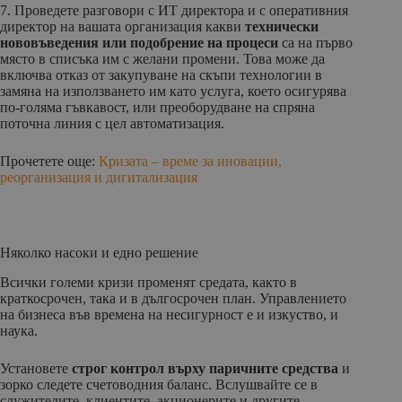
7. Проведете разговори с ИТ директора и с оперативния
директор на вашата организация какви
технически
нововъведения или подобрение на процеси
са на първо
място в списъка им с желани промени. Това може да
включва отказ от закупуване на скъпи технологии в
замяна на използването им като услуга, което осигурява
по-голяма гъвкавост, или преоборудване на спряна
поточна линия с цел автоматизация.
Прочетете още:
Кризата – време за иновации,
реорганизация и дигитализация
Няколко насоки и едно решение
Всички големи кризи променят средата, както в
краткосрочен, така и в дългосрочен план. Управлението
на бизнеса във времена на несигурност е и изкуство, и
наука.
Установете
строг контрол върху паричните средства
и
зорко следете счетоводния баланс. Вслушвайте се в
служителите, клиентите, акционерите и другите