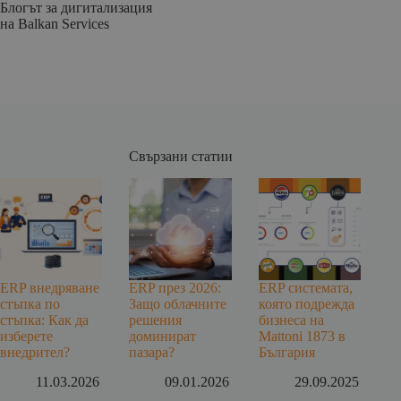
Блогът за дигитализация
на Balkan Services
Свързани статии
ERP внедряване
ERP през 2026:
ERP системата,
стъпка по
Защо облачните
която подрежда
стъпка: Как да
решения
бизнеса на
изберете
доминират
Mattoni 1873 в
внедрител?
пазара?
България
11.03.2026
09.01.2026
29.09.2025