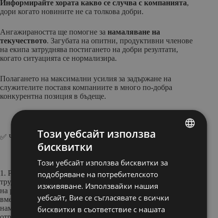
Информирайте хората какво се случва с компанията
,
дори когато новините не са толкова добри.
Ангажираността ще помогне за
намаляване на
текучеството
. Загубата на опитни, продуктивни членове
на екипа затруднява постигането на добри резултати,
когато ситуацията се нормализира.
Полагането на максимални усилия за задържане на
служителите поставя компаниите в много по-добра
конкурентна позиция в бъдеще.
Този уебсайт използва
✅ Чеклист за хора
бисквитки
BULGARIAN
Този уебсайт използва бисквитки за
ENGLISH
1. Ръководителите, които искат да намалят разходите за
подобряване на потребителското
труд, трябва да помислят за стратегии като съкращаване
изживяване. Използвайки нашия
на работното време или предлагане на неплатен отпуск,
уебсайт, Вие се съгласявате с всички
вместо да съкращават хора. Някои компании временно
намалят заплатите в различна степен, което обикновено се
бисквитки в съответствие с нашата
отразява в най-малка степен на служителите с най-ниски