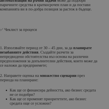
автоматизация на ръчни задачи
може да подобри
паричните средства в краткосрочен план и да постави
компанията ви в по-добра позиция за растеж в бъдеще.
✅ Чеклист за процеси
1. Използвайте период от 30 – 45 дни, за да
планирате
незабавните действия
. Създайте разчети за
непредвидени обстоятелства въз основа на различни
предположения за допълнителни действия, които може да
се наложи да предприемете;
2. Направете оценка на
множество сценарии
през
периода на планиране:
Как ще се финансира дейността, ако бизнес средата
не се подобри?
Как ще се променят приоритетите, ако бизнес
средата още се усложни?