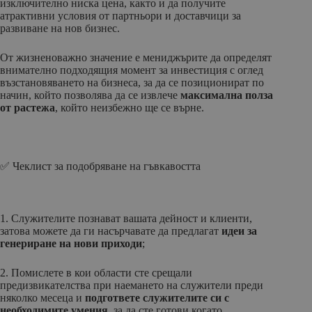
изключително ниска цена, както и да получите
атрактивни условия от партньори и доставчици за
развиване на нов бизнес.
От жизненоважно значение е мениджърите да определят
внимателно подходящия момент за инвестиция с оглед
възстановяването на бизнеса, за да се позиционират по
начин, който позволява да се извлече
максимална полза
от растежа
, който неизбежно ще се върне.
✅ Чеклист за подобряване на гъвкавостта
1. Служителите познават вашата дейност и клиенти,
затова можете да ги насърчавате да предлагат
идеи за
генериране на нови приходи
;
2. Помислете в кои области сте срещали
предизвикателства при наемането на служители преди
няколко месеца и
подгответе служителите си с
необходимите умения
, за да сте готови когато