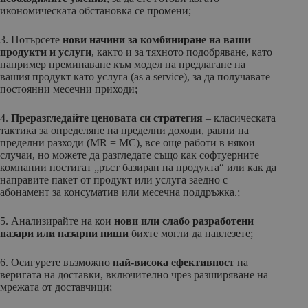
икономическата обстановка се промени;
3. Потърсете
нови начини за комбиниране на ваши
продукти и услуги
, както и за тяхното подобряване, като
например преминаване към модел на предлагане на
вашия продукт като услуга (as a service), за да получавате
постоянни месечни приходи;
4.
Преразгледайте ценовата си стратегия
– класическата
тактика за определяне на пределни доходи, равни на
пределни разходи (MR = MC), все още работи в някои
случаи, но можете да разгледате също как софтуерните
компании постигат „ръст базиран на продукта“ или как да
направите пакет от продукт или услуга заедно с
абонамент за консуматив или месечна поддръжка.;
5. Анализирайте на кои
нови или слабо разработени
пазари или пазарни ниши
бихте могли да навлезете;
6. Осигурете възможно
най-висока ефективност
на
веригата на доставки, включително чрез разширяване на
мрежата от доставчици;