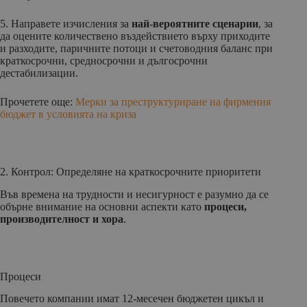
5. Направете изчисления за
най-вероятните сценарии
, за
да оцените количествено въздействието върху приходите
и разходите, паричните потоци и счетоводния баланс при
краткосрочни, средносрочни и дългосрочни
дестабилизации.
Прочетете още:
Мерки за преструктуриране на фирмения
бюджет в условията на криза
2. Контрол: Определяне на краткосрочните приоритети
Във времена на трудности и несигурност е разумно да се
обърне внимание на основни аспекти като
процеси,
производителност и хора
.
Процеси
Повечето компании имат 12-месечен бюджетен цикъл и