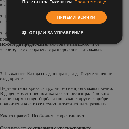
Политика за Бисквитки.
Прочетете още
възнаграждения спрямо заплатите на ръководството.;
2. Проучете предлаганите от правителството програми,
ПРИЕМИ ВСИЧКИ
насочени към стабилизиране на безработицата;
ОПЦИИ ЗА УПРАВЛЕНИЕ
3. Ако все пак се налага да намалите екипа, за да
поддържате бизнеса си, преценете каква
подкрепа
можете да предложите
, ако това е възможно, и се
уверете, че е съобразена с разпоредбите в държавата.
3. Гъвкавост: Как да се адаптирате, за да бъдете успешни
след кризата
Периодите на криза са трудни, но не продължават вечно.
В даден момент икономиката се стабилизира. И докато
някои фирми водят борба за оцеляване, други са добре
подготвени когато се появят възможности за развитие.
Как го правят? Необходима е креативност.
След като сте се
справили с краткосрочните