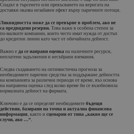
Спадът в търсенето или прекъсването на веригата на
доставки оказва незабавен ефект върху паричните потоци.
Ликвидността може да се превърне в проблем, ако не
са предвидени резерви.
Това важи в особена степен за
по-малките компании, които често имат нужда от достъп
до кредитни линии като част от обичайната дейност.
Важно е
да се направи оценка
на наличните ресурси,
неплатени задължения и несъбрани вземания.
Следва създаването на оптимистична прогноза за
необходимите парични средства за поддържане дейността
на компанията за различни периоди от време, въз основа
на направена оценка след колко време би се възобновила
нормалната дейност на фирмата.
Ключово е да се определят необходимите
бъдещи
действия, базирани на точна и актуална финансова
информация
, както и
сценарии от типа „какво ще се
случи, ако …“
.