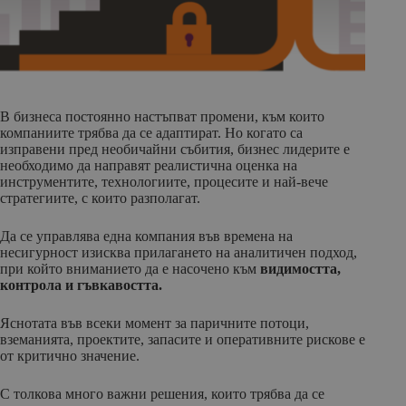
В бизнеса постоянно настъпват промени, към които
компаниите трябва да се адаптират. Но когато са
изправени пред необичайни събития, бизнес лидерите е
необходимо да направят реалистична оценка на
инструментите, технологиите, процесите и най-вече
стратегиите, с които разполагат.
Да се управлява една компания във времена на
несигурност изисква прилагането на аналитичен подход,
при който вниманието да е насочено към
видимостта,
контрола и гъвкавостта.
Яснотата във всеки момент за паричните потоци,
вземанията, проектите, запасите и оперативните рискове е
от критично значение.
С толкова много важни решения, които трябва да се