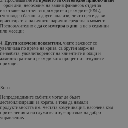
3. Проследяване на
времето за счетоводно приключване
– брой дни, необходим на вашия финансов отдел за
изготвяне на отчет за приходите и разходите (P&L),
счетоводен баланс и други анализи, чиято цел е да ви
ориентират за наличните парични средства в момента.
Препоръчително е
да се измерва в дни
, а не в седмици
или месеци;
4.
Други ключови показатели
, чиято важност се
увеличава по време на криза, са брутен марж на
печалбата, удовлетвореност на клиентите и общи и
административни разходи като процент от текущите
приходи.
Хора
Непредвидимите събития могат да бъдат
дестабилизиращи за хората, а това да намали
продуктивността им. Честата комуникация, насочена към
притесненията на служителите, е признак на добро
управление
.