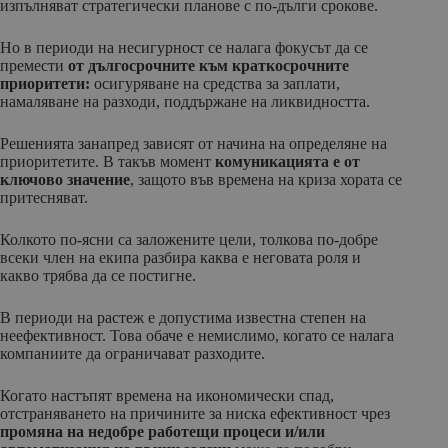
изпълняват стратегически планове с по-дълги срокове.
Но в периоди на несигурност се налага фокусът да се
премести
от дългосрочните към краткосрочните
приоритети:
осигуряване на средства за заплати,
намаляване на разходи, поддържане на ликвидността.
Решенията занапред зависят от начина на определяне на
приоритетите. В такъв момент
комуникацията е от
ключово значение
, защото във времена на криза хората се
притесняват.
Колкото по-ясни са заложените цели, толкова по-добре
всеки член на екипа разбира каква е неговата роля и
какво трябва да се постигне.
В периоди на растеж е допустима известна степен на
неефективност. Това обаче е немислимо, когато се налага
компаниите да ограничават разходите.
Когато настъпят времена на икономически спад,
отстраняването на причините за ниска ефективност чрез
промяна на недобре работещи процеси и/или