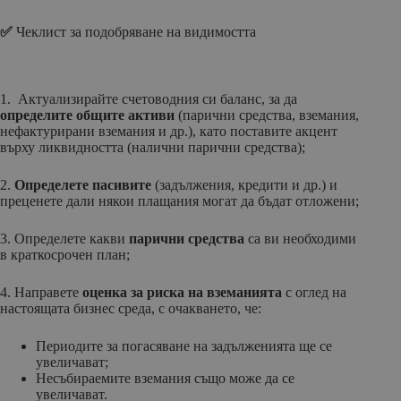
✅
Чеклист за подобряване на видимостта
1. Актуализирайте счетоводния си баланс, за да
определите общите активи
(парични средства, вземания,
нефактурирани вземания и др.), като поставите акцент
върху ликвидността (налични парични средства);
2.
Определете пасивите
(задължения, кредити и др.) и
преценете дали някои плащания могат да бъдат отложени;
3. Определете какви
парични средства
са ви необходими
в краткосрочен план;
4. Направете
оценка за риска на вземанията
с оглед на
настоящата бизнес среда, с очакването, че:
Периодите за погасяване на задълженията ще се
увеличават;
Несъбираемите вземания също може да се
увеличават.