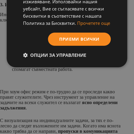
изживяване. Използвайки нашия
3. Инструменти за управление на задачите
уебсайт, Вие се съгласявате с всички
Инструментите за управление на задачи изпълняват две
бисквитки в съответствие с нашата
ключови функции:
Политика за Бисквитки.
Прочетете още
Гарантират, че индивидуалните отговорности са
ПРИЕМИ ВСИЧКИ
напълно ясни;
ОПЦИИ ЗА УПРАВЛЕНИЕ
Проследяват напредъка на всеки от екипа и
спомагат съвместната работа.
При хоум офис режим е по-трудно да се проследи какво
правят служителите. Чрез инструмент за управление на
задачите на всеки служител се възлагат
ясно определени
задължения
.
С визуализация на индивидуалните задачи, за тях е по-
лесно да следят възложените им задачи. Когато има яснота
какво трябва да се направи,
пропуски в комуникацията