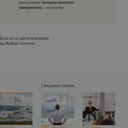
🔸
ексклузивни
пазарни анализи
🔸
интервюта
с експерти
Блогът за дигитализация
на Balkan Services
Свързани статии
Sunotec
MFG съкрати
Как Бони