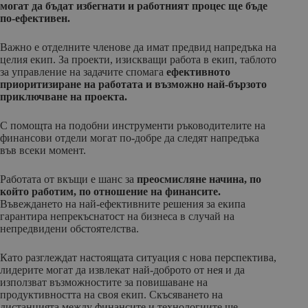
могат да бъдат избегнати и работният процес ще бъде
по-ефективен.
Важно е отделните членове да имат предвид напредъка на
целия екип. За проекти, изискващи работа в екип, таблото
за управление на задачите спомага
ефективното
приоритизиране на работата и възможно най-бързото
приключване на проекта.
С помощта на подобни инструменти ръководителите на
финансови отдели могат по-добре да следят напредъка
във всеки момент.
Работата от вкъщи е шанс за
преосмисляне начина, по
който работим, по отношение на финансите.
Въвеждането на най-ефективните решения за екипа
гарантира непрекъснатост на бизнеса в случай на
непредвидени обстоятелства.
Като разглеждат настоящата ситуация с нова перспектива,
лидерите могат да извлекат най-доброто от нея и да
използват възможностите за повишаване на
продуктивността на своя екип. Скъсяването на
дистанцията между финансите и технологиите ще