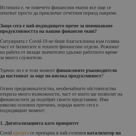
Истината е, че повечето финансови екипи все още се
опитват просто да приключат отчетния период навреме.
Защо сега е най-подходящото време за повишаване
продуктивността на вашия финансов екип?
Ситуацията с Covid-19 не беше благосклонна към голяма
част от бизнесите и техните финансови отдели. Режимът
на работа от вкъщи значително удължи работното време
за много служители.
Удачно ли е в този момент
финансовите ръководители
да настояват за още по-висока продуктивност
?
Освен предизвикателства, необичайните обстоятелства
откриха много възможности, част от които ще позволят на
финансистите да подобрят своето представяне. Има
няколко основни причини, поради които сега е
подходящият момент:
1. Дигитализацията като приоритет
Covid
кризата
се превърна в най-големия
катализатор на