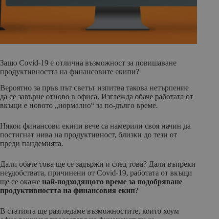
Защо Covid-19 е отлична възможност за повишаване
продуктивността на финансовите екипи?
Вероятно за пръв път светът изпитва такова нетърпение
да се завърне отново в офиса. Изглежда обаче работата от
вкъщи е новото „нормално“ за по-дълго време.
Някои финансови екипи вече са намерили своя начин да
постигнат нива на продуктивност, близки до тези от
преди пандемията.
Дали обаче това ще се задържи и след това? Дали въпреки
неудобствата, причинени от Covid-19, работата от вкъщи
ще се окаже
най-подходящото време за подобряване
продуктивността на финансовия екип
?
В статията ще разгледаме възможностите, които хоум