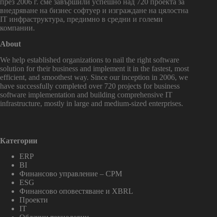
през 2006 г. сме завършили успешно над 720 проекта за
внедряване на бизнес софтуер и изграждане на цялостна
IT инфраструктура, предимно в средни и големи
компании.
About
We help established organizations to nail the right software
solution for their business and implement it in the fastest, most
efficient, and smoothest way. Since our inception in 2006, we
have successfully completed over 720 projects for business
software implementation and building comprehensive IT
infrastructure, mostly in large and medium-sized enterprises.
Категории
ERP
BI
Финансово управление – CPM
ESG
Финансово оповестяване и XBRL
Проекти
IT