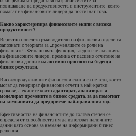
офис режимът предоставя на финансистите за
повишаване на продуктивността и инструментите, които
помагат на финансовите лидери да постигнат това.
Какво характеризира финансовите екипи с висока
продуктивност?
Вероятно повечето ръководители на финансови отдели са
запознати с теорията за „променящите се роли на
финансите“. Финансовата функция, заедно с очакванията
на финансовите лидери, премина от пасивно отчитане на
финансови данни към
активни прогнози на бъдещи
бизнес резултати.
Високопродуктивните финансови екипи са не тези, които
могат да генерират финансови отчети в най-кратки
срокове, а екипите които
адаптират,
анализират и
моделират промените в бизнес средата, за да помогнат
на компанията да предприеме най-правилния ход.
Ефективността на финансистите до голяма степен се
определя от способността им да използват наличните
данни като основа за вземане на информирани бизнес
решения.