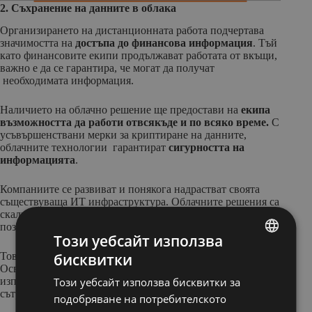
2. Съхранение на данните в облака
Организирането на дистанционната работа подчертава
значимостта на
достъпа до финансова информация
. Тъй
като финансовите екипи продължават работата от вкъщи,
важно е да се гарантира, че могат да получат
необходимата информация.
Наличието на облачно решение ще предостави на
екипа
възможността да работи отвсякъде и по всяко време.
С
усъвършенствани мерки за криптиране на данните,
облачните технологии гарантират
сигурността на
информацията
.
Компаниите се развиват и понякога надрастват своята
съществуваща ИТ инфраструктура. Облачните решения са
скалируеми, не изискват закупуване на хардуер и
позволяват сътрудничеството между екипите.
Този уебсайт използва
бисквитки
Това осигурява повече гъвкавост и намалява разходите.
BULGARIAN
Освен всичко останало облачните решения могат да
Този уебсайт използва бисквитки за
използват централизирана база данни, което подкрепя
ENGLISH
сътрудничеството във финансовите екипи.
подобряване на потребителското