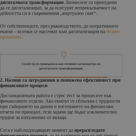
дигиталната трансформация
. Бизнесите са принудени
да се дигитализират, за да осигурят непрекъсваемост на
дейността си в съвременния „виртуален свят“.
От собствениците, през ръководството, до оперативните
екипи – всички се насочват към дигитализация на
бизнес
процесите
.
2. Налице са затруднения и понижена ефективност при
финансовите процеси
Дистанционната работа е стрес тест за процесите във
финансовите отдели. Ако екипът се сблъсква с трудности
при събирането на данни и изготвянето на финансови
отчети по принцип, тези задачи ще бъдат изключително
трудни за изпълнение от вкъщи.
Сега e най-подходящият момент да
преразгледате
финансовите процеси
, за да разберете кои от тях пречат