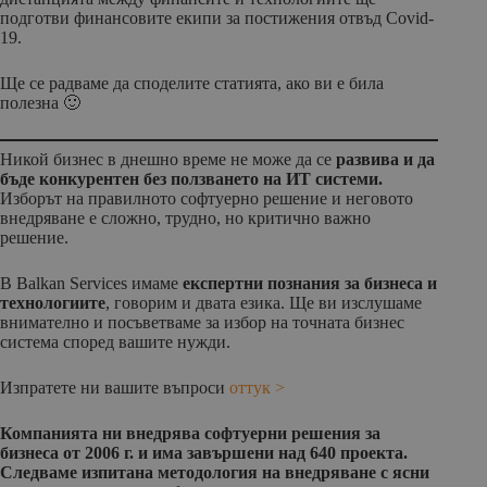
подготви финансовите екипи за постижения отвъд Covid-
19.
Ще се радваме да споделите статията, ако ви е била
полезна 🙂
Никой бизнес в днешно време не може да се
развива и да
бъде конкурентен без ползването на ИТ системи.
Изборът на правилното софтуерно решение и неговото
внедряване е сложно, трудно, но критично важно
решение.
В Balkan Services имаме
експертни познания за бизнеса и
технологиите
, говорим и двата езика. Ще ви изслушаме
внимателно и посъветваме за избор на точната бизнес
система според вашите нужди.
Изпратете ни вашите въпроси
оттук >
Компанията ни внедрява софтуерни решения за
бизнеса от 2006 г. и има завършени над 640 проекта.
Следваме изпитана методология на внедряване с ясни