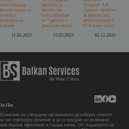
консолидира
времето за
Холдинг АД
финансовите си
финансова
съкрати времето
отчети с
консолидация
за финансова
помощта на
от 7 дни на 2
консолидация с
Lucanet
дни [case study]
92% [case study]
11.02.2025
15.03.2023
02.12.2020
За Нас
Помагаме на утвърдени организации да изберат точното
за тях софтуерно решение и да го внедрят по възможно
най-бързия, ефективен и гладък начин. От създаването си