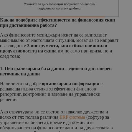
Как да подобрите ефективността на финансовия екип
при дистанционна работа?
Ако финансовите мениджъри искат да се възползват
максимално от настоящата ситуация, могат да го направят
със следните
3 инструмента, които биха повишили
продуктивността на екипа
им не само при криза, но и
след това:
1. Централизирана база данни – единен и достоверен
източник на данни
Наличието на добре
организирана информация
е
решаваща първа стъпка за ефективен финансов
репортинг, контролинг и вземане на управленски
решения.
Ако структурата ви се състои от няколко дружества и
всяко от тях ползва различна
ERP система
(софтуер за
управление на бизнеса), време е да обмислите
обединяването на финансовите данни на дружествата в