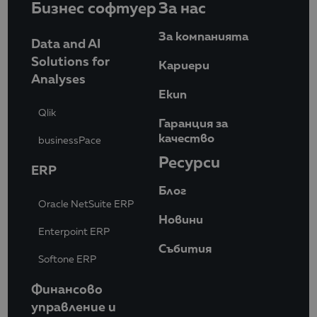
Бизнес софтуер
За нас
За компанията
Data and AI
Solutions for
Кариери
Analyses
Eкип
Qlik
Гаранция за
качество
businessPace
Ресурси
ERP
Блог
Oracle NetSuite ERP
Новини
Enterpoint ERP
Събития
Softone ERP
Финансово
управление и